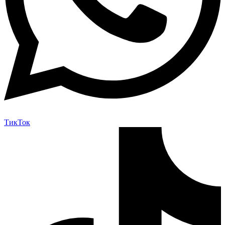
ТикТок