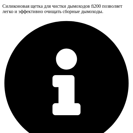
četka
Силиконовая щетка для чистки дымоходов fi200 позволяет
za
легко и эффективно очищать сборные дымоходы.
čišćenje
dimnjaka
fi200