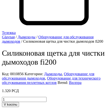
Тележка
Glavnaя
/
Дымоходы
/
Оборудование для обслуживания
дымоходов
/ Силиконовая щетка для чистки дымоходов fi200
Силиконовая щетка для чистки
дымоходов fi200
Код:
0010856
Категории:
Дымоходы
,
Оборудование для
обслуживания дымоходов
,
Оборудование для технического
обслуживания пеллетных котлов
Brend:
Вилпра
1.320
РСД
Količestvo
tovara
V korzinu
Silikonska