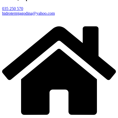
035 250 570
hidrotermjagodina@yahoo.com