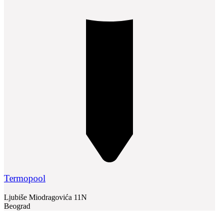
Termopool
Ljubiše Miodragovića 11N
Beograd