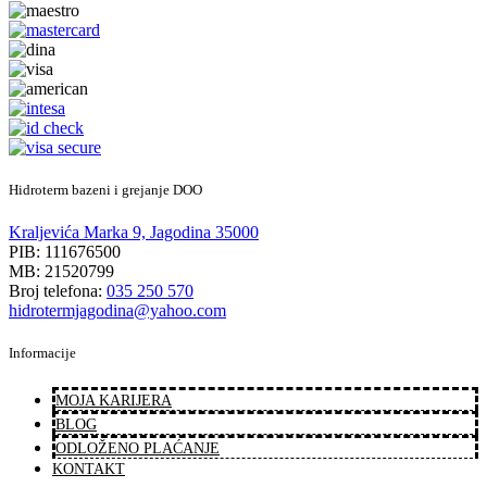
Hidroterm bazeni i grejanje DOO
Kraljevića Marka 9, Jagodina 35000
PIB: 111676500
MB: 21520799
Broj telefona:
035 250 570
hidrotermjagodina@yahoo.com
Informacije
MOJA KARIJERA
BLOG
ODLOŽENO PLAĆANJE
KONTAKT