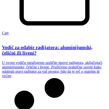
Cart
Vodič za odabir radijatora: aluminijumski,
čelični ili liveni?
U ovom vodiču istražujemo različite tipove radijatora, uključujući
aluminijumske, čelične i livene. Pružićemo praktične savete kako
odabrati pravi radijator za vaš prostor, bilo da je reč o manjim ili
većim