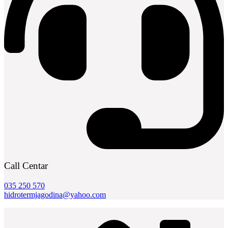
Call Centar
035 250 570
hidrotermjagodina@yahoo.com