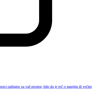
avi radijator za vaš prostor, bilo da je reč o manjim ili većim