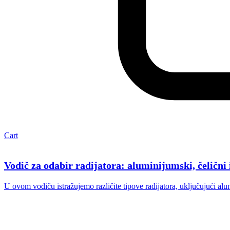
Cart
Vodič za odabir radijatora: aluminijumski, čelični i
U ovom vodiču istražujemo različite tipove radijatora, uključujući alum