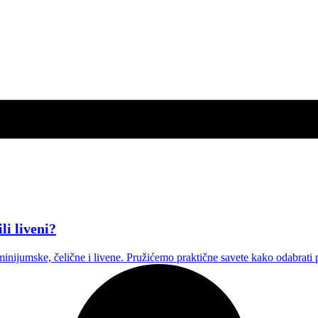
li liveni?
inijumske, čelične i livene. Pružićemo praktične savete kako odabrati pr