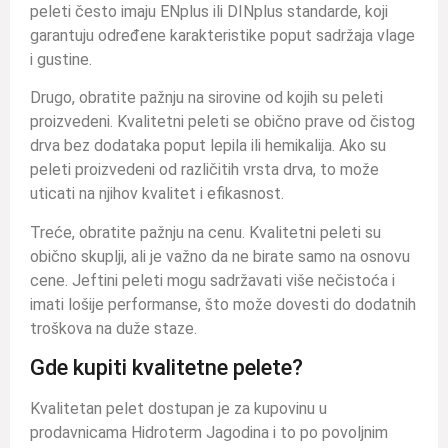
peleti često imaju ENplus ili DINplus standarde, koji
garantuju određene karakteristike poput sadržaja vlage
i gustine.
Drugo, obratite pažnju na sirovine od kojih su peleti
proizvedeni. Kvalitetni peleti se obično prave od čistog
drva bez dodataka poput lepila ili hemikalija. Ako su
peleti proizvedeni od različitih vrsta drva, to može
uticati na njihov kvalitet i efikasnost.
Treće, obratite pažnju na cenu. Kvalitetni peleti su
obično skuplji, ali je važno da ne birate samo na osnovu
cene. Jeftini peleti mogu sadržavati više nečistoća i
imati lošije performanse, što može dovesti do dodatnih
troškova na duže staze.
Gde kupiti kvalitetne pelete?
Kvalitetan pelet dostupan je za kupovinu u
prodavnicama Hidroterm Jagodina i to po povoljnim