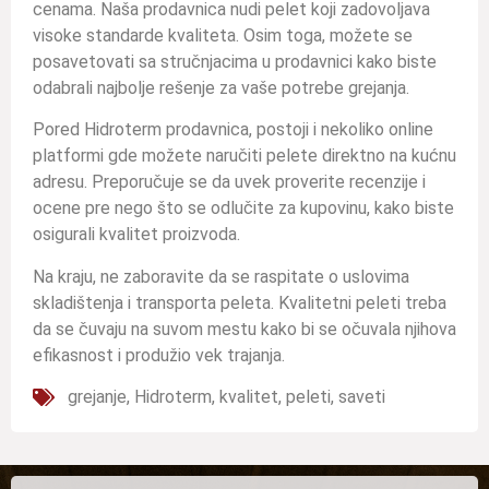
cenama. Naša prodavnica nudi pelet koji zadovoljava
visoke standarde kvaliteta. Osim toga, možete se
posavetovati sa stručnjacima u prodavnici kako biste
odabrali najbolje rešenje za vaše potrebe grejanja.
Pored Hidroterm prodavnica, postoji i nekoliko online
platformi gde možete naručiti pelete direktno na kućnu
adresu. Preporučuje se da uvek proverite recenzije i
ocene pre nego što se odlučite za kupovinu, kako biste
osigurali kvalitet proizvoda.
Na kraju, ne zaboravite da se raspitate o uslovima
skladištenja i transporta peleta. Kvalitetni peleti treba
da se čuvaju na suvom mestu kako bi se očuvala njihova
efikasnost i produžio vek trajanja.
grejanje
,
Hidroterm
,
kvalitet
,
peleti
,
saveti