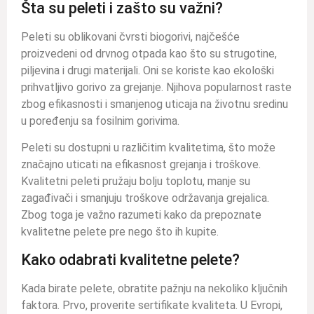
Šta su peleti i zašto su važni?
Peleti su oblikovani čvrsti biogorivi, najčešće
proizvedeni od drvnog otpada kao što su strugotine,
piljevina i drugi materijali. Oni se koriste kao ekološki
prihvatljivo gorivo za grejanje. Njihova popularnost raste
zbog efikasnosti i smanjenog uticaja na životnu sredinu
u poređenju sa fosilnim gorivima.
Peleti su dostupni u različitim kvalitetima, što može
značajno uticati na efikasnost grejanja i troškove.
Kvalitetni peleti pružaju bolju toplotu, manje su
zagađivači i smanjuju troškove održavanja grejalica.
Zbog toga je važno razumeti kako da prepoznate
kvalitetne pelete pre nego što ih kupite.
Kako odabrati kvalitetne pelete?
Kada birate pelete, obratite pažnju na nekoliko ključnih
faktora. Prvo, proverite sertifikate kvaliteta. U Evropi,