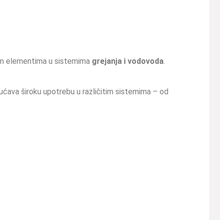
im elementima u sistemima
grejanja i vodovoda
.
ućava široku upotrebu u različitim sistemima – od