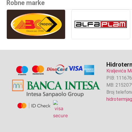
Robne marke
Hidroterm
Kraljevića M
PIB: 11167
MB: 215207
Broj telefon
hidrotermj