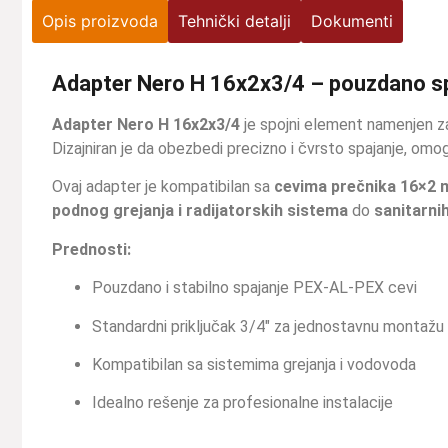
Opis proizvoda
Tehnički detalji
Dokumenti
Adapter Nero H 16x2x3/4 – pouzdano s
Adapter Nero H 16x2x3/4
je spojni element namenjen za
Dizajniran je da obezbedi precizno i čvrsto spajanje, om
Ovaj adapter je kompatibilan sa
cevima prečnika 16×2
podnog grejanja i radijatorskih sistema
do
sanitarni
Prednosti:
Pouzdano i stabilno spajanje PEX-AL-PEX cevi
Standardni priključak 3/4″ za jednostavnu montažu
Kompatibilan sa sistemima grejanja i vodovoda
Idealno rešenje za profesionalne instalacije