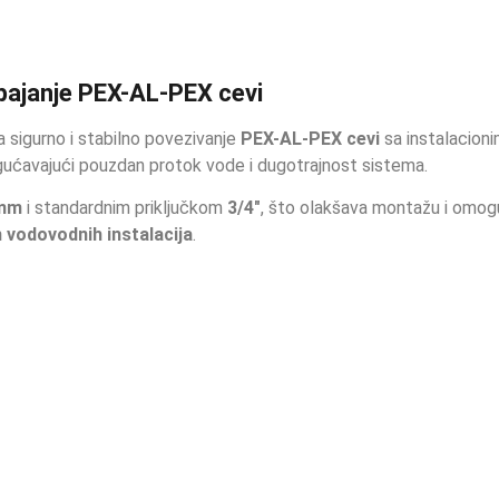
pajanje PEX-AL-PEX cevi
 sigurno i stabilno povezivanje
PEX-AL-PEX cevi
sa instalacion
ogućavajući pouzdan protok vode i dugotrajnost sistema.
 mm
i standardnim priključkom
3/4″
, što olakšava montažu i omog
h vodovodnih instalacija
.