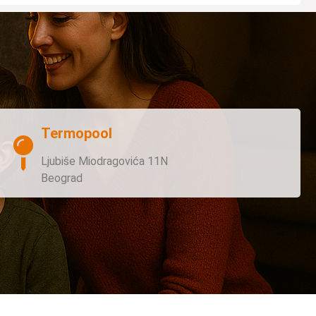
Termopool
Ljubiše Miodragovića 11N
Beograd