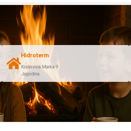
Hidroterm
Kraljevića Marka 9
Jagodina