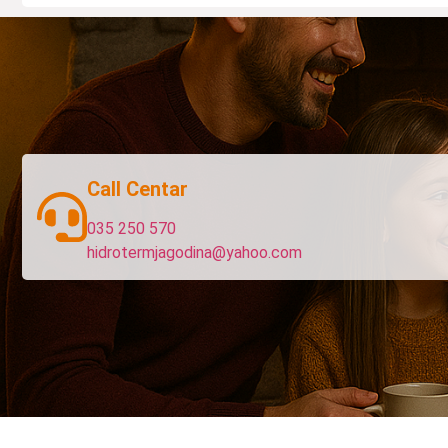
Call Centar
035 250 570
hidrotermjagodina@yahoo.com