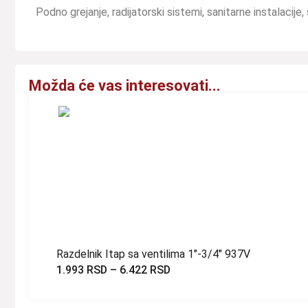
Podno grejanje, radijatorski sistemi, sanitarne instalacije,
Možda će vas interesovati...
Razdelnik Itap sa ventilima 1″-3/4″ 937V
1.993
RSD
–
6.422
RSD