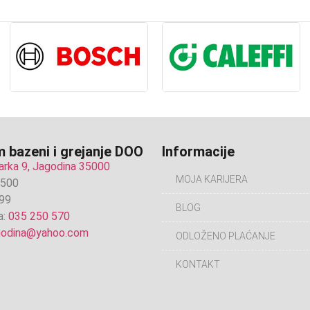
 bazeni i grejanje DOO
Informacije
arka 9, Jagodina 35000
MOJA KARIJERA
6500
99
BLOG
a:
035 250 570
agodina@yahoo.com
ODLOŽENO PLAĆANJE
KONTAKT