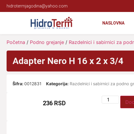
hidrotermjagodina@yahoo.com
NASLOVNA
Početna
/
Podno grejanje
/
Razdelnici i sabirnici za pod
Adapter Nero H 16 x 2 x 3/4
Šifra:
0012831
Kategorija:
Razdelnici i sabirnici za podno g
Dod
236
RSD