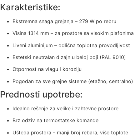
Karakteristike:
Ekstremna snaga grejanja – 279 W po rebru
Visina 1314 mm – za prostore sa visokim plafonima
Liveni aluminijum – odlična toplotna provodljivost
Estetski neutralan dizajn u beloj boji (RAL 9010)
Otpornost na vlagu i koroziju
Pogodan za sve grejne sisteme (etažno, centralno)
Prednosti upotrebe:
Idealno rešenje za velike i zahtevne prostore
Brz odziv na termostatske komande
Ušteda prostora – manji broj rebara, više toplote