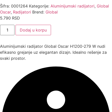
Šifra:
0001264
Kategorije:
Aluminijumski radijatori
,
Global
Oscar
,
Radijatori
Brend:
Global
5.790
RSD
Aluminijumski
Dodaj u korpu
radijator
Global
Oscar
H1200-
Aluminijumski radijator Global Oscar H1200-279 W nudi
279
W
efikasno grejanje uz elegantan dizajn. Idealno rešenje za
količina
svaki prostor.