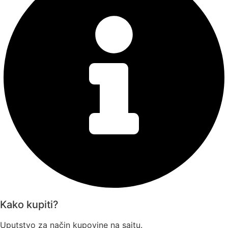
Kako kupiti?
Uputstvo za način kupovine na sajtu.