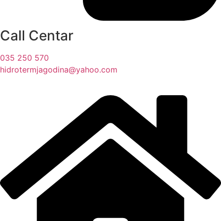
Call Centar
035 250 570
hidrotermjagodina@yahoo.com