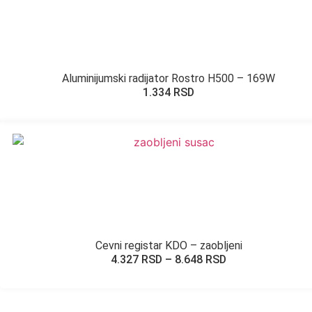
Aluminijumski radijator Rostro H500 – 169W
1.334
RSD
Cevni registar KDO – zaobljeni
4.327
RSD
–
8.648
RSD