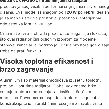
Global VOX H-350 Crni aluminijumski radijator
predstavlja spoj visokih performansi grejanja i savremenog
dizajna. Ovaj model sa snagom od
120 W po rebru
idealan
je za manje i srednje prostorije, posebno u enterijerima
gde estetika igra veliku ulogu.
Crna mat završna obrada pruža dozu elegancije i luksuza,
što ovaj radijator čini odličnim izborom za moderne
stanove, kancelarije, potkrovlja i druge prostore gde dizajn
treba da prati funkciju.
Visoka toplotna efikasnost i
brzo zagrevanje
Aluminijum kao materijal omogućava izuzetnu toplotnu
provodljivost time radijatori Global Vox znatno brže
emituju toplotu u poređenju sa klasičnim čeličnim
modelima. Ravnomerna raspodela toplote i segmentna
konstrukcija čine ih praktičnim rešenjem za svaku vrstu