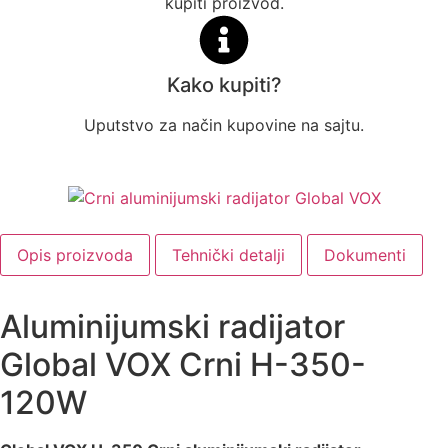
kupiti proizvod.
Kako kupiti?
Uputstvo za način kupovine na sajtu.
Opis proizvoda
Tehnički detalji
Dokumenti
Aluminijumski radijator
Global VOX Crni H-350-
120W