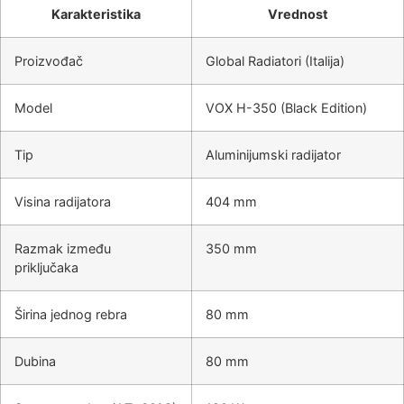
Karakteristika
Vrednost
Proizvođač
Global Radiatori (Italija)
Model
VOX H-350 (Black Edition)
Tip
Aluminijumski radijator
Visina radijatora
404 mm
Razmak između
350 mm
priključaka
Širina jednog rebra
80 mm
Dubina
80 mm