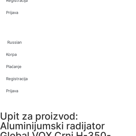
Registracija
Prijava
Russian
Korpa
Plaćanje
Registracija
Prijava
Upit za proizvod:
Aluminijumski radijator
Global VOX Crni H-350-