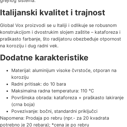
grejnog sistema.
Italijanski kvalitet i trajnost
Global Vox proizvodi se u Italiji i odlikuje se robusnom
konstrukcijom i dvostrukim slojem zaštite – kataforeza i
praškasto farbanje, što radijatoru obezbeđuje otpornost
na koroziju i dug radni vek.
Dodatne karakteristike
Materijal: aluminijum visoke čvrstoće, otporan na
koroziju
Radni pritisak: do 10 bara
Maksimalna radna temperatura: 110 °C
Površinska obrada: kataforeza + praškasto lakiranje
(crna boja)
Povezivanje: bočni, standardni priključci
Napomena: Prodaja po rebru (npr.- za 20 kvadrata
potrebno je 20 rebara); *cena je po rebru