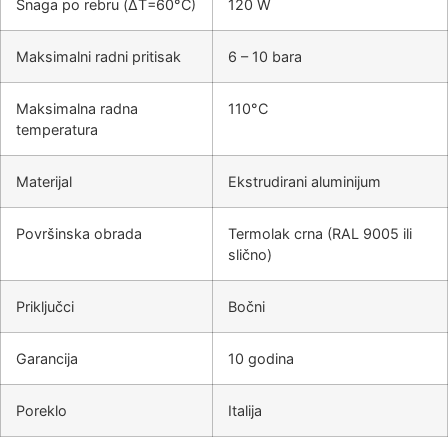
Snaga po rebru (ΔT=60°C)
120 W
Maksimalni radni pritisak
6 – 10 bara
Maksimalna radna
110°C
temperatura
Materijal
Ekstrudirani aluminijum
Površinska obrada
Termolak crna (RAL 9005 ili
slično)
Priključci
Bočni
Garancija
10 godina
Poreklo
Italija