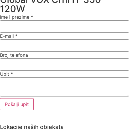
120W
Ime i prezime
*
E-mail
*
Broj telefona
Upit
*
Pošalji upit
Lokacije naših objekata