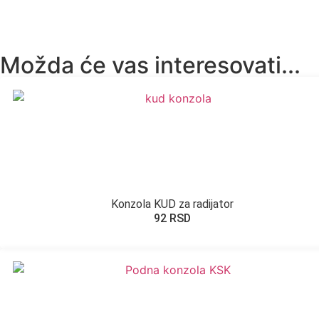
Možda će vas interesovati...
Konzola KUD za radijator
92
RSD