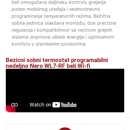
beli omogućava daljinsku kontrolu grejanja
putem mobilnog uređaja i sedmodnevno
programiranje temperaturnih režima. Bežična
sobna jedinica olakšava montažu, dok precizna
regulacija i kompatibilnost sa većinom grejnih
sistema doprinosi uštedi energije i optimalnom
komforu u stambenim prostorima.
Bezicni sobni termostat programabilni
nedeljno Nero WL7-RF beli Wi-fi