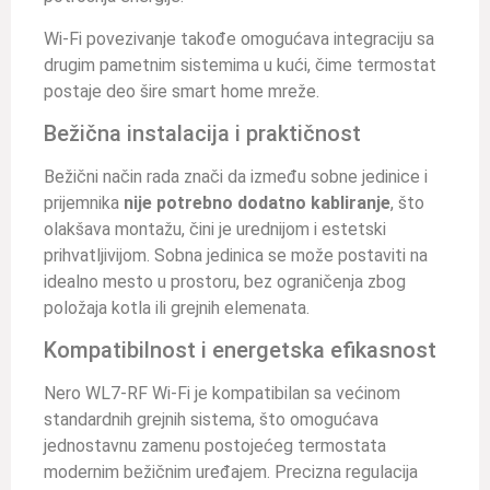
Wi-Fi povezivanje takođe omogućava integraciju sa
drugim pametnim sistemima u kući, čime termostat
postaje deo šire smart home mreže.
Bežična instalacija i praktičnost
Bežični način rada znači da između sobne jedinice i
prijemnika
nije potrebno dodatno kabliranje
, što
olakšava montažu, čini je urednijom i estetski
prihvatljivijom. Sobna jedinica se može postaviti na
idealno mesto u prostoru, bez ograničenja zbog
položaja kotla ili grejnih elemenata.
Kompatibilnost i energetska efikasnost
Nero WL7-RF Wi-Fi je kompatibilan sa većinom
standardnih grejnih sistema, što omogućava
jednostavnu zamenu postojećeg termostata
modernim bežičnim uređajem. Precizna regulacija