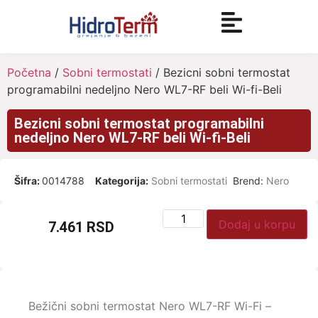
Početna
/
Sobni termostati
/ Bezicni sobni termostat
programabilni nedeljno Nero WL7-RF beli Wi-fi-Beli
Bezicni sobni termostat programabilni
nedeljno Nero WL7-RF beli Wi-fi-Beli
Šifra:
0014788
Kategorija:
Sobni termostati
Brend:
Nero
Dodaj u korpu
7.461
RSD
Bežični sobni termostat Nero WL7-RF Wi-Fi –