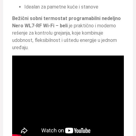
Idealan za pametne kuće i stanove
Bežični sobni termostat programabilni nedeljno
Nero WL7-RF Wi-Fi – beli
je praktično i moderno
rešenje za kontrolu grejanja, koje kombinuje
udobnost, fleksibilnost i uštedu energije u jednom
uređaju.