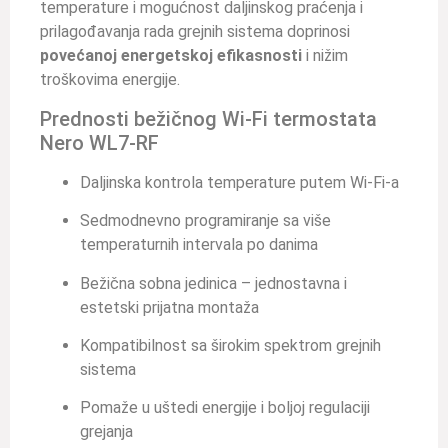
temperature i mogućnost daljinskog praćenja i
prilagođavanja rada grejnih sistema doprinosi
povećanoj energetskoj efikasnosti
i nižim
troškovima energije.
Prednosti bežičnog Wi-Fi termostata
Nero WL7-RF
Daljinska kontrola temperature putem Wi-Fi-a
Sedmodnevno programiranje sa više
temperaturnih intervala po danima
Bežična sobna jedinica – jednostavna i
estetski prijatna montaža
Kompatibilnost sa širokim spektrom grejnih
sistema
Pomaže u uštedi energije i boljoj regulaciji
grejanja