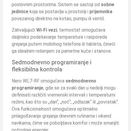
poslovnim prostorima. Sistem se sastoji od
sobne
jedinice
koja se postavlja u prostoriji i
prijemnika
povezanog direktno na kotao, pumpu ili ventil.
Zahvaljujući
Wi-Fi vezi
, termostat omogućava
daljinsko podešavanje temperature i rasporeda
grejanja putem mobilnog telefona ili tableta, čineći
ga idealnim rešenjem za pametne kuće i stanove.
Sedmodnevno programiranje i
fleksibilna kontrola
Nero WL7-RF omogućava
sedmodnevno
programiranje
, gde se za svaki dan u nedelji mogu
definisati različiti vremenski intervali i temperaturni
režimi, kao što su „dan“, „noć“, „odlazak“ ili „povratak“.
Ova funkcionalnost omogućava optimalno
prilagođavanje grejanja dnevnim rutinama i vikend
navikama, čime se poboljšava komfor i može smanjiti
potrošnja energije.