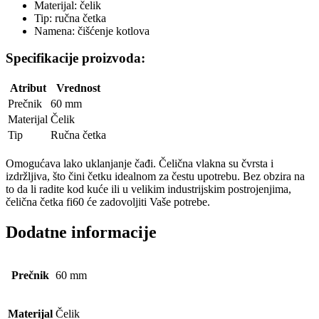
Materijal: čelik
Tip: ručna četka
Namena: čišćenje kotlova
Specifikacije proizvoda:
Atribut
Vrednost
Prečnik
60 mm
Materijal
Čelik
Tip
Ručna četka
Omogućava lako uklanjanje čađi. Čelična vlakna su čvrsta i
izdržljiva, što čini četku idealnom za čestu upotrebu. Bez obzira na
to da li radite kod kuće ili u velikim industrijskim postrojenjima,
čelična četka fi60 će zadovoljiti Vaše potrebe.
Dodatne informacije
Prečnik
60 mm
Materijal
Čelik