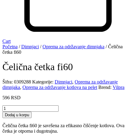
Cart
Početna
/
Dimnjaci
/
Oprema za održavanje dimnjaka
/ Čelična
četka fi60
Čelična četka fi60
Šifra:
0309288
Kategorije:
Dimnjaci
,
Oprema za održavanje
dimnjaka
,
Oprema za održavanje kotlova na pelet
Brend:
Vilpra
596
RSD
Čelična
četka
Dodaj u korpu
fi60
količina
Čelična četka fi60 je savršena za efikasno čišćenje kotlova. Ova
četka je otporna i dugotrajna.