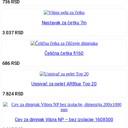
736
RSD
Nastavak za četku 7m
3.037
RSD
Čelična četka fi160
686
RSD
Usisivač za pelet ARBlue Top 20
7.824
RSD
Cev za dimnjak Vilpra NP – bez izolacije 160X500