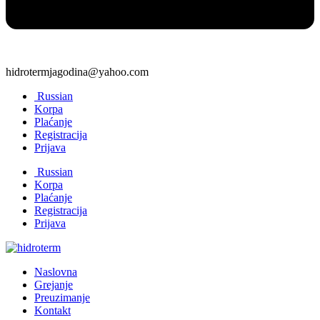
hidrotermjagodina@yahoo.com
Russian
Korpa
Plaćanje
Registracija
Prijava
Russian
Korpa
Plaćanje
Registracija
Prijava
Naslovna
Grejanje
Preuzimanje
Kontakt