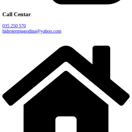
Call Centar
035 250 570
hidrotermjagodina@yahoo.com