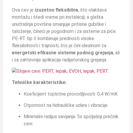
Ova cev je
izuzetno fleksibilna
, što olakšava
montažu i štedi vreme pri instalaciji, a glatka
unutrašnja površina smanjuje pritisne gubitke i
taloženje, čineći je pogodnom i za sisteme za piće.
PE-RT tip II kombinuje prednosti visoke
fleksibilnosti i trajnosti, što je čini idealnom za
energetski efikasne sisteme podnog grejanja
, ali
i za zahtevnije aplikacije radijatorskog grejanja.
Tehničke karakteristike:
Koeficijent toplotne provodljivosti: 0,4 W/mK
Otpornost na hidrauličke udare i vibracije
Minimalni radijus savijanja: 5x spoljašnji prečnik
cevi