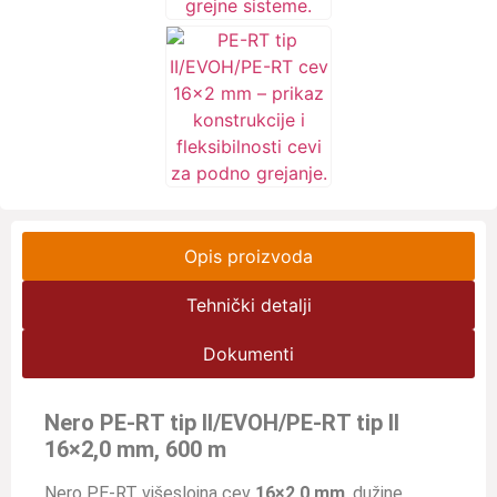
Opis proizvoda
Tehnički detalji
Dokumenti
Nero PE-RT tip II/EVOH/PE-RT tip II
16×2,0 mm, 600 m
Nero PE-RT višeslojna cev
16×2,0 mm
, dužine