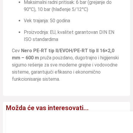
Maksimalni radni pritisak: 6 bar (grejanje do
90°C), 10 bar (hlađenje 5/12°C)
Vek trajanja: 50 godina
Proizvodnja: EU, kvalitet garantovan DIN EN
ISO standardima
Cev
Nero
PE-RT tip II/EVOH/PE-RT tip II 16×2,0
mm – 600 m
pruža pouzdano, dugotrajno i higijenski
sigurno rešenje za sve moderne grejne i vodovodne
sisteme, garantujući efikasno i ekonomično
funkcionisanje sistema.
Možda će vas interesovati...