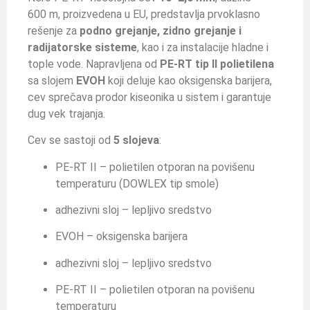
600 m, proizvedena u EU, predstavlja prvoklasno
rešenje za
podno grejanje, zidno grejanje i
radijatorske sisteme
, kao i za instalacije hladne i
tople vode. Napravljena od
PE-RT tip II polietilena
sa slojem
EVOH
koji deluje kao oksigenska barijera,
cev sprečava prodor kiseonika u sistem i garantuje
dug vek trajanja.
Cev se sastoji od
5 slojeva
:
PE-RT II – polietilen otporan na povišenu
temperaturu (DOWLEX tip smole)
adhezivni sloj – lepljivo sredstvo
EVOH – oksigenska barijera
adhezivni sloj – lepljivo sredstvo
PE-RT II – polietilen otporan na povišenu
temperaturu