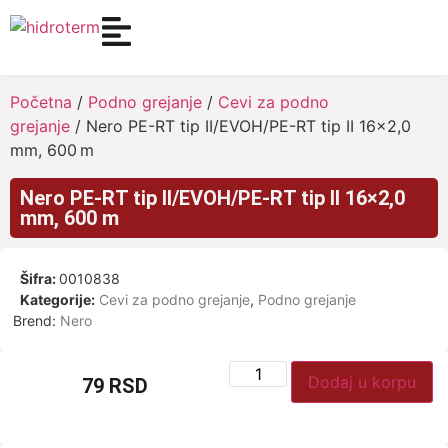
Početna
/
Podno grejanje
/
Cevi za podno
grejanje
/ Nero PE-RT tip II/EVOH/PE-RT tip II 16×2,0
mm, 600 m
Nero PE-RT tip II/EVOH/PE-RT tip II 16×2,0
mm, 600 m
Šifra:
0010838
Kategorije:
Cevi za podno grejanje
,
Podno grejanje
Brend:
Nero
Dodaj u korpu
79
RSD