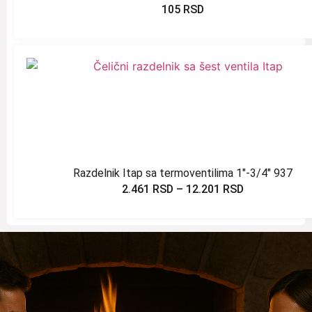
105
RSD
Razdelnik Itap sa termoventilima 1″-3/4″ 937
2.461
RSD
–
12.201
RSD