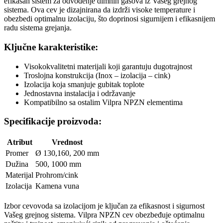
efikasan sistem za odvođenje dimnih gasova iz Vašeg grejnog
sistema. Ova cev je dizajnirana da izdrži visoke temperature i
obezbedi optimalnu izolaciju, što doprinosi sigurnijem i efikasnijem
radu sistema grejanja.
Ključne karakteristike:
Visokokvalitetni materijali koji garantuju dugotrajnost
Troslojna konstrukcija (Inox – izolacija – cink)
Izolacija koja smanjuje gubitak toplote
Jednostavna instalacija i održavanje
Kompatibilno sa ostalim Vilpra NPZN elementima
Specifikacije proizvoda:
Atribut
Vrednost
Promer
Ø 130,160, 200 mm
Dužina
500, 1000 mm
Materijal
Prohrom/cink
Izolacija
Kamena vuna
Izbor cevovoda sa izolacijom je ključan za efikasnost i sigurnost
Vašeg grejnog sistema. Vilpra NPZN cev obezbeđuje optimalnu