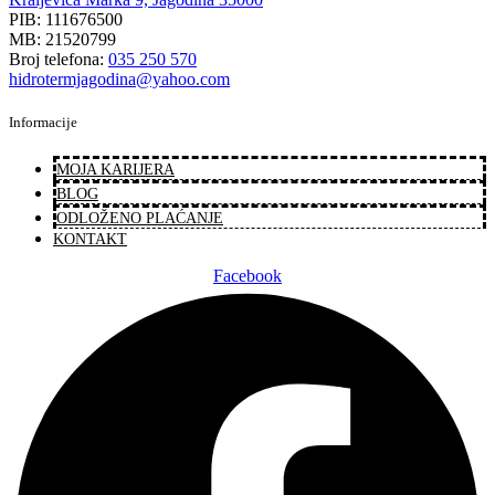
PIB: 111676500
MB: 21520799
Broj telefona:
035 250 570
hidrotermjagodina@yahoo.com
Informacije
MOJA KARIJERA
BLOG
ODLOŽENO PLAĆANJE
KONTAKT
Facebook