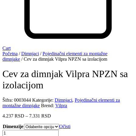
Cart
Početna
/
Dimnjaci
/
Pojedinačni elementi za montažne
dimnjake
/ Cev za dimnjak Vilpra NPZN sa izolacijom
Cev za dimnjak Vilpra NPZN sa
izolacijom
Šifra:
0003044
Kategorije:
Dimnjaci
,
Pojedinačni elementi za
montažne dimnjake
Brend:
Vilpra
Raspon
4.237
RSD
–
7.331
RSD
cena:
Dimenzije
od
Očisti
4.237 RSD
Cev