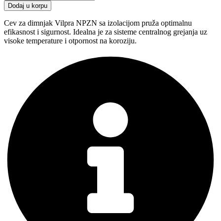
do
za
Dodaj u korpu
7.331 RSD
dimnjak
Vilpra
Cev za dimnjak Vilpra NPZN sa izolacijom pruža optimalnu
NPZN
efikasnost i sigurnost. Idealna je za sisteme centralnog grejanja uz
sa
visoke temperature i otpornost na koroziju.
izolacijom
količina