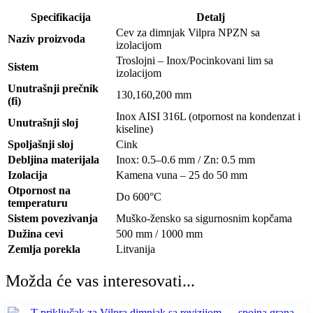
Specifikacija
Detalj
Cev za dimnjak Vilpra NPZN sa
Naziv proizvoda
izolacijom
Troslojni – Inox/Pocinkovani lim sa
Sistem
izolacijom
Unutrašnji prečnik
130,160,200 mm
(fi)
Inox AISI 316L (otpornost na kondenzat i
Unutrašnji sloj
kiseline)
Spoljašnji sloj
Cink
Debljina materijala
Inox: 0.5–0.6 mm / Zn: 0.5 mm
Izolacija
Kamena vuna – 25 do 50 mm
Otpornost na
Do 600°C
temperaturu
Sistem povezivanja
Muško-žensko sa sigurnosnim kopčama
Dužina cevi
500 mm / 1000 mm
Zemlja porekla
Litvanija
Možda će vas interesovati...