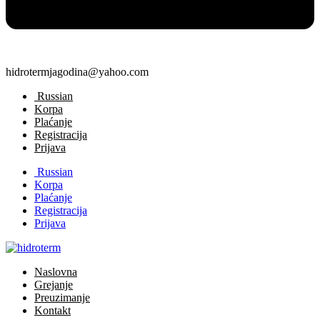
hidrotermjagodina@yahoo.com
Russian
Korpa
Plaćanje
Registracija
Prijava
Russian
Korpa
Plaćanje
Registracija
Prijava
Naslovna
Grejanje
Preuzimanje
Kontakt