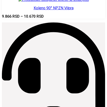
Koleno 90° NPZN Vilpra
Raspon
9.866
RSD
–
10.670
RSD
cena:
od
9.866 RSD
do
10.670 RSD