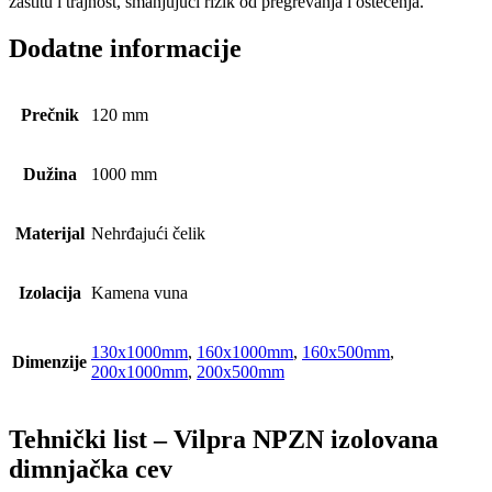
zaštitu i trajnost, smanjujući rizik od pregrevanja i oštećenja.
Dodatne informacije
Prečnik
120 mm
Dužina
1000 mm
Materijal
Nehrđajući čelik
Izolacija
Kamena vuna
130x1000mm
,
160x1000mm
,
160x500mm
,
Dimenzije
200x1000mm
,
200x500mm
Tehnički list – Vilpra NPZN izolovana
dimnjačka cev