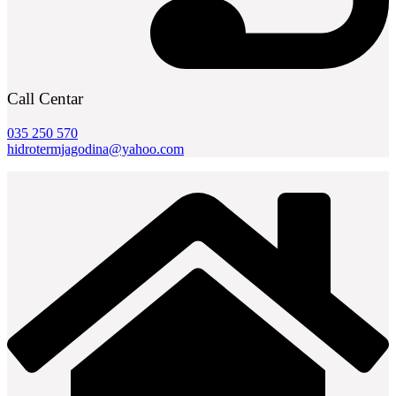
Call Centar
035 250 570
hidrotermjagodina@yahoo.com