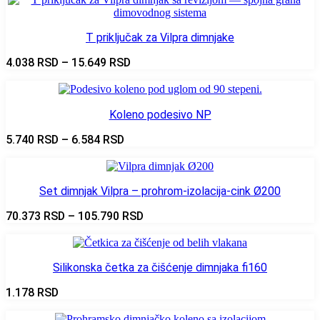
T priključak za Vilpra dimnjake
Raspon
4.038
RSD
–
15.649
RSD
cena:
od
4.038 RSD
Koleno podesivo NP
do
15.649 RSD
Raspon
5.740
RSD
–
6.584
RSD
cena:
od
5.740 RSD
Set dimnjak Vilpra – prohrom-izolacija-cink Ø200
do
6.584 RSD
Raspon
70.373
RSD
–
105.790
RSD
cena:
od
70.373 RSD
Silikonska četka za čišćenje dimnjaka fi160
do
105.790 RSD
1.178
RSD