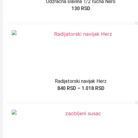
Odzračna slavina 1/2 ručna Nero
130
RSD
Radijatorski navijak Herz
840
RSD
–
1.018
RSD