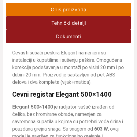
Opis proizvoda
Tehnički detalji
Dokumenti
Cevasti sušači peškira Elegant namenjeni su
instalaciji u kupatilima i sušenju peškira. Omogućena
korekcija podešavanja u montaži po visini 20 mm i po
dubini 20 mm. Proizvod je sastavljen od pet ABS
delova i dva kompleta (vijak+matica).
Cevni registar Elegant 500×1400
Elegant 500×1400
je radijator-sušač izrađen od
čelika, bez hromirane obrade, namenjen za
savremena kupatila u kojima su potrebni veća širina i
pouzdana grejna snaga. Sa snagom od
603 W
, ovaj
model je savršen za funkcionalno grejanje i