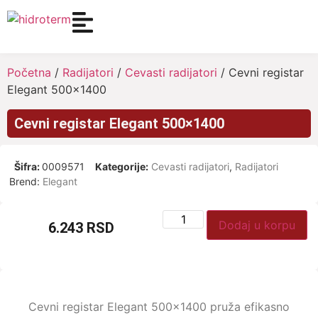
Početna
/
Radijatori
/
Cevasti radijatori
/ Cevni registar
Elegant 500×1400
Cevni registar Elegant 500×1400
Šifra:
0009571
Kategorije:
Cevasti radijatori
,
Radijatori
Brend:
Elegant
Dodaj u korpu
6.243
RSD
Cevni registar Elegant 500×1400 pruža efikasno