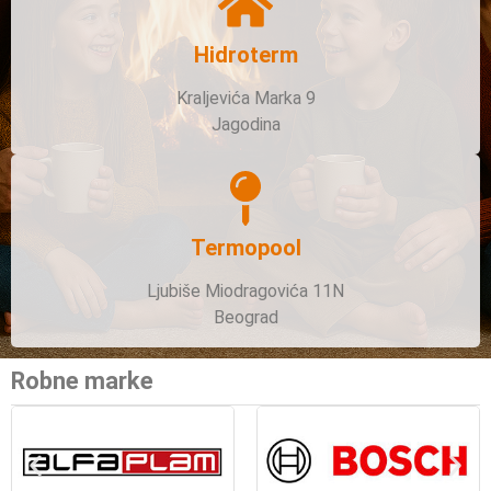
Hidroterm
Kraljevića Marka 9
Jagodina
Termopool
Ljubiše Miodragovića 11N
Beograd
Robne marke