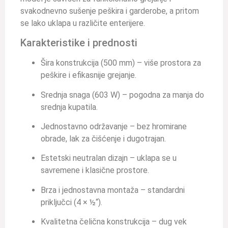
svakodnevno sušenje peškira i garderobe, a pritom
se lako uklapa u različite enterijere.
Karakteristike i prednosti
Šira konstrukcija (500 mm) – više prostora za
peškire i efikasnije grejanje.
Srednja snaga (603 W) – pogodna za manja do
srednja kupatila.
Jednostavno održavanje – bez hromirane
obrade, lak za čišćenje i dugotrajan.
Estetski neutralan dizajn – uklapa se u
savremene i klasične prostore.
Brza i jednostavna montaža – standardni
priključci (4 × ½“).
Kvalitetna čelična konstrukcija – dug vek