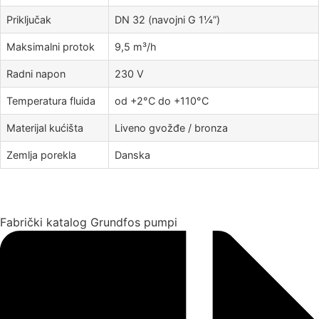
Priključak
DN 32 (navojni G 1¼”)
Maksimalni protok
9,5 m³/h
Radni napon
230 V
Temperatura fluida
od +2°C do +110°C
Materijal kućišta
Liveno gvožđe / bronza
Zemlja porekla
Danska
Fabrički katalog Grundfos pumpi