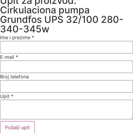
Upit za proizvod:
Cirkulaciona pumpa
Grundfos UPS 32/100 280-
340-345w
Ime i prezime
*
E-mail
*
Broj telefona
Upit
*
Pošalji upit