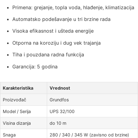
Primena: grejanje, topla voda, hlađenje, klimatizacija
Automatsko podešavanje u tri brzine rada
Visoka efikasnost i ušteda energije
Otporna na koroziju i dug vek trajanja
Tiha i pouzdana radna funkcija
Garancija: 5 godina
Karakteristika
Vrednost
Proizvođač
Grundfos
Model / Serija
UPS 32/100
Visina dizanja
do 10 m
Snaga
280 / 340 / 345 W (zavisno od brzine)