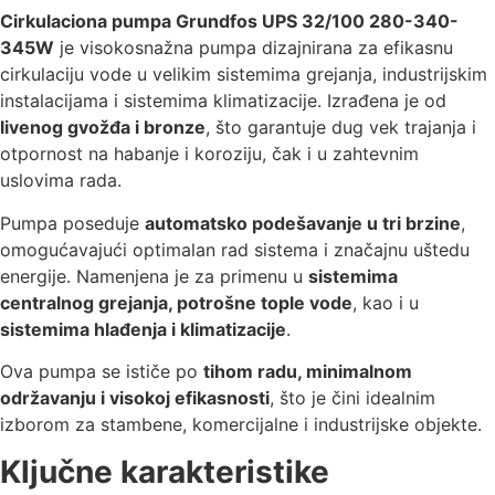
Cirkulaciona pumpa Grundfos UPS 32/100 280-340-
345W
je visokosnažna pumpa dizajnirana za efikasnu
cirkulaciju vode u velikim sistemima grejanja, industrijskim
instalacijama i sistemima klimatizacije. Izrađena je od
livenog gvožđa i bronze
, što garantuje dug vek trajanja i
otpornost na habanje i koroziju, čak i u zahtevnim
uslovima rada.
Pumpa poseduje
automatsko podešavanje u tri brzine
,
omogućavajući optimalan rad sistema i značajnu uštedu
energije. Namenjena je za primenu u
sistemima
centralnog grejanja, potrošne tople vode
, kao i u
sistemima hlađenja i klimatizacije
.
Ova pumpa se ističe po
tihom radu, minimalnom
održavanju i visokoj efikasnosti
, što je čini idealnim
izborom za stambene, komercijalne i industrijske objekte.
Ključne karakteristike