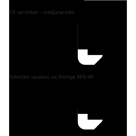
CE sertifikat - medjunarodni
Tehničko uputsvo za Shimge XPS-XP
Preuzmi ovde