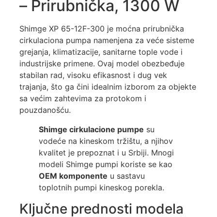
– Prirubnička, 1300 W
Shimge XP 65-12F-300 je moćna prirubnička
cirkulaciona pumpa namenjena za veće sisteme
grejanja, klimatizacije, sanitarne tople vode i
industrijske primene. Ovaj model obezbeđuje
stabilan rad, visoku efikasnost i dug vek
trajanja, što ga čini idealnim izborom za objekte
sa većim zahtevima za protokom i
pouzdanošću.
Shimge cirkulacione pumpe
su
vodeće na kineskom tržištu, a njihov
kvalitet je prepoznat i u Srbiji. Mnogi
modeli Shimge pumpi koriste se kao
OEM komponente
u sastavu
toplotnih pumpi kineskog porekla.
Ključne prednosti modela