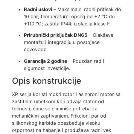
Radni uslovi
– Maksimalni radni pritisak do
10 bar; temperaturni opseg od +2 °C do
+110 °C; zaštita IP44; izolacija klase F.
Prirubnički priključak DN65
– Olakšava
montažu i integraciju u postojeće
cevovode.
Garancija 2 godine
– Pouzdan rad i
sigurnost investicije.
Opis konstrukcije
XP serija koristi mokri rotor i asinhroni motor sa
zaštitnim umetkom koji odvaja stator od
tečnosti, čime se eliminiše potreba za
mehaničkim zaptivanjem. Frikcioni par od
silikonskog karbida obezbeđuje visoku
otpornost na habanje i produžava radni vek