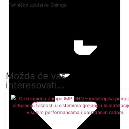
Tehničko uputstvo Shimge
Preuzmi ovde
Možda će vas
interesovati...
Preuzmi ovde