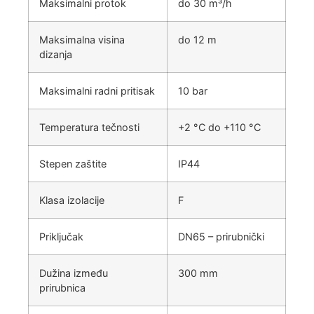
Maksimalni protok
do 30 m³/h
Maksimalna visina
do 12 m
dizanja
Maksimalni radni pritisak
10 bar
Temperatura tečnosti
+2 °C do +110 °C
Stepen zaštite
IP44
Klasa izolacije
F
Priključak
DN65 – prirubnički
Dužina između
300 mm
prirubnica