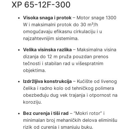
XP 65-12F-300
Visoka snaga i protok
– Motor snage 1300
W i maksimalni protok do 30 m³/h
omogućavaju efikasnu cirkulaciju i u
najzahtevnijim sistemima.
Velika visinska razlika
– Maksimalna visina
dizanja do 12 m pruža pouzdan prenos
tečnosti i stabilan rad u višespratnim
objektima.
Izdržljiva konstrukcija
– Kućište od livenog
čelika i radno kolo od tehničkog polimera
obezbeđuju dug vek trajanja i otpornost na
koroziju.
Bez curenja i tiši rad
– “Mokri rotor” i
minimalan broj mehaničkih delova eliminišu
rizik od curenja i smanjuju buku.