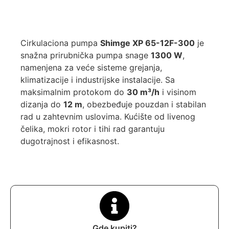
Cirkulaciona pumpa
Shimge XP 65-12F-300
je
snažna prirubnička pumpa snage
1300 W
,
namenjena za veće sisteme grejanja,
klimatizacije i industrijske instalacije. Sa
maksimalnim protokom do
30 m³/h
i visinom
dizanja do
12 m
, obezbeđuje pouzdan i stabilan
rad u zahtevnim uslovima. Kućište od livenog
čelika, mokri rotor i tihi rad garantuju
dugotrajnost i efikasnost.
Gde kupiti?