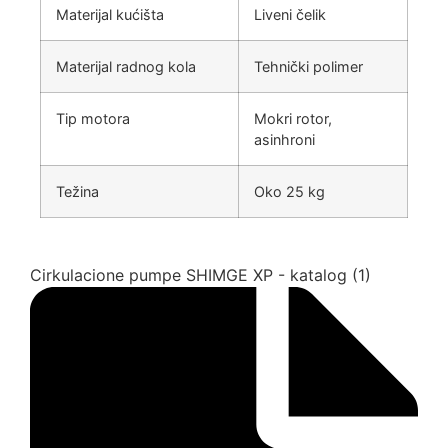
Materijal kućišta
Liveni čelik
Materijal radnog kola
Tehnički polimer
Tip motora
Mokri rotor,
asinhroni
Težina
Oko 25 kg
Cirkulacione pumpe SHIMGE XP - katalog (1)