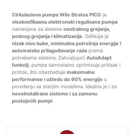
Cirkulaciona pumpa Wilo Stratos PICO
je
visokoefikasna elektronski regulisana pumpa
namenjena za sisteme
centralnog grejanja,
podnog grejanja i klimatizacije
. Odlikuje je
nizak nivo buke, minimalna potrošnja energije i
automatsko prilagođavanje rada
prema
potrebama sistema. Zahvaljujući
AutoAdapt
funkciji
, pumpa samostalno optimizuje pritisak i
protok, što obezbeđuje
maksimalne
performanse i uštedu do 90% energije
u
poređenju sa starijim modelima. Idealna je i za
novoinstalirane sisteme i za zamenu
postojećih pumpi
.