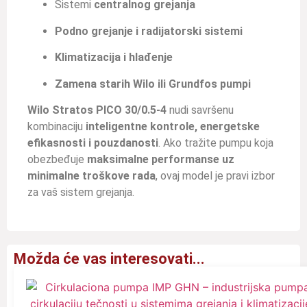
Sistemi
centralnog grejanja
Podno grejanje i radijatorski sistemi
Klimatizacija i hlađenje
Zamena starih Wilo ili Grundfos pumpi
Wilo Stratos PICO 30/0.5-4
nudi savršenu
kombinaciju
inteligentne kontrole, energetske
efikasnosti i pouzdanosti
. Ako tražite pumpu koja
obezbeđuje
maksimalne performanse uz
minimalne troškove rada
, ovaj model je pravi izbor
za vaš sistem grejanja.
Možda će vas interesovati...