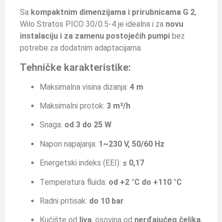
Sa
kompaktnim dimenzijama i prirubnicama G 2
,
Wilo Stratos PICO 30/0.5-4 je idealna i za
novu
instalaciju i za zamenu postojećih pumpi
bez
potrebe za dodatnim adaptacijama.
Tehničke karakteristike:
Maksimalna visina dizanja:
4 m
Maksimalni protok:
3 m³/h
Snaga:
od 3 do 25 W
Napon napajanja:
1~230 V, 50/60 Hz
Energetski indeks (EEI):
≤ 0,17
Temperatura fluida:
od +2 °C do +110 °C
Radni pritisak:
do 10 bar
Kućište od
liva
, osovina od
nerđajućeg čelika
,