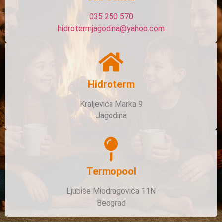
035 250 570
hidrotermjagodina@yahoo.com
Hidroterm
Kraljevića Marka 9
Jagodina
Termopool
Ljubiše Miodragovića 11N
Beograd