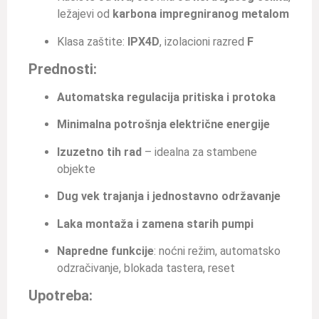
ležajevi od
karbona impregniranog metalom
Klasa zaštite:
IPX4D
, izolacioni razred
F
Prednosti:
Automatska regulacija pritiska i protoka
Minimalna potrošnja električne energije
Izuzetno tih rad
– idealna za stambene
objekte
Dug vek trajanja i jednostavno održavanje
Laka montaža i zamena starih pumpi
Napredne funkcije
: noćni režim, automatsko
odzračivanje, blokada tastera, reset
Upotreba: