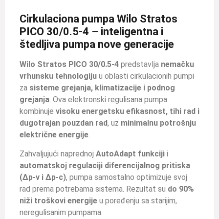
Cirkulaciona pumpa Wilo Stratos
PICO 30/0.5-4 – inteligentna i
štedljiva pumpa nove generacije
Wilo Stratos PICO 30/0.5-4
predstavlja
nemačku
vrhunsku tehnologiju
u oblasti cirkulacionih pumpi
za
sisteme grejanja, klimatizacije i podnog
grejanja
. Ova elektronski regulisana pumpa
kombinuje
visoku energetsku efikasnost, tihi rad i
dugotrajan pouzdan rad
, uz
minimalnu potrošnju
električne energije
.
Zahvaljujući naprednoj
AutoAdapt funkciji
i
automatskoj regulaciji diferencijalnog pritiska
(Δp-v i Δp-c)
, pumpa samostalno optimizuje svoj
rad prema potrebama sistema. Rezultat su
do 90%
niži troškovi energije
u poređenju sa starijim,
neregulisanim pumpama.