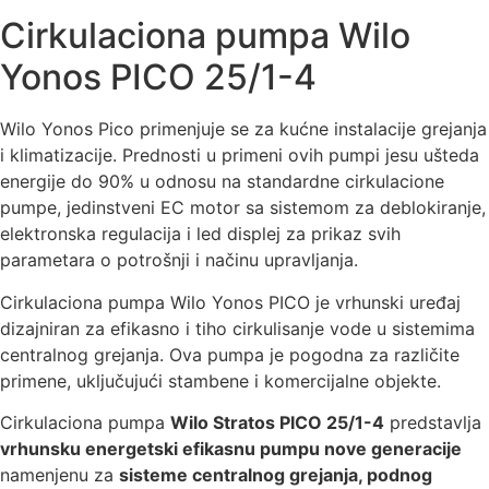
Cirkulaciona pumpa Wilo
Yonos PICO 25/1-4
Wilo Yonos Pico primenjuje se za kućne instalacije grejanja
i klimatizacije. Prednosti u primeni ovih pumpi jesu ušteda
energije do 90% u odnosu na standardne cirkulacione
pumpe, jedinstveni EC motor sa sistemom za deblokiranje,
elektronska regulacija i led displej za prikaz svih
parametara o potrošnji i načinu upravljanja.
Cirkulaciona pumpa Wilo Yonos PICO je vrhunski uređaj
dizajniran za efikasno i tiho cirkulisanje vode u sistemima
centralnog grejanja. Ova pumpa je pogodna za različite
primene, uključujući stambene i komercijalne objekte.
Cirkulaciona pumpa
Wilo Stratos PICO 25/1-4
predstavlja
vrhunsku energetski efikasnu pumpu nove generacije
namenjenu za
sisteme centralnog grejanja, podnog