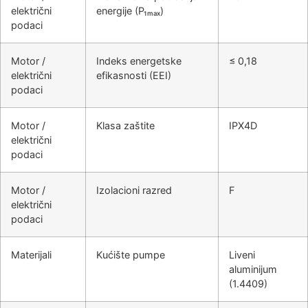
električni
energije (P₁ₘₐₓ)
podaci
Motor /
Indeks energetske
≤ 0,18
električni
efikasnosti (EEI)
podaci
Motor /
Klasa zaštite
IPX4D
električni
podaci
Motor /
Izolacioni razred
F
električni
podaci
Materijali
Kućište pumpe
Liveni
aluminijum
(1.4409)