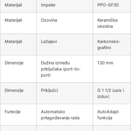
Materijali
Impeler
PPO-GF30
Materijali
Osovina
Keramička
oksidna
Materijali
Ležajevi
Karbonsko-
grafitni
Dimenzije
Dužina između
130 mm
priključaka (port-to-
port)
Dimenzije
Priključci
G 1 1/2 (usis i
izduv)
Funkcije
Automatsko
AutoAdapt
prilagođavanje rada
funkcija