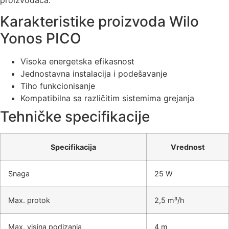
Karakteristike proizvoda Wilo
Yonos PICO
Visoka energetska efikasnost
Jednostavna instalacija i podešavanje
Tiho funkcionisanje
Kompatibilna sa različitim sistemima grejanja
Tehničke specifikacije
Specifikacija
Vrednost
Snaga
25 W
Max. protok
2,5 m³/h
Max. visina podizanja
4 m