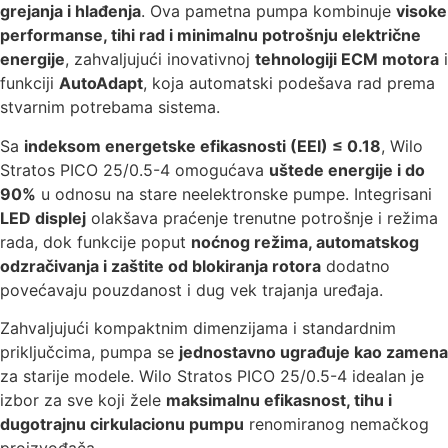
grejanja i hlađenja
. Ova pametna pumpa kombinuje
visoke
performanse, tihi rad i minimalnu potrošnju električne
energije
, zahvaljujući inovativnoj
tehnologiji ECM motora
i
funkciji
AutoAdapt
, koja automatski podešava rad prema
stvarnim potrebama sistema.
Sa
indeksom energetske efikasnosti (EEI) ≤ 0.18
, Wilo
Stratos PICO 25/0.5-4 omogućava
uštede energije i do
90%
u odnosu na stare neelektronske pumpe. Integrisani
LED displej
olakšava praćenje trenutne potrošnje i režima
rada, dok funkcije poput
noćnog režima, automatskog
odzračivanja i zaštite od blokiranja rotora
dodatno
povećavaju pouzdanost i dug vek trajanja uređaja.
Zahvaljujući kompaktnim dimenzijama i standardnim
priključcima, pumpa se
jednostavno ugrađuje kao zamena
za starije modele. Wilo Stratos PICO 25/0.5-4 idealan je
izbor za sve koji žele
maksimalnu efikasnost, tihu i
dugotrajnu cirkulacionu pumpu
renomiranog nemačkog
proizvođača.