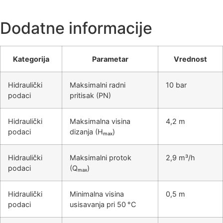
Dodatne informacije
Kategorija
Parametar
Vrednost
Hidraulički
Maksimalni radni
10 bar
podaci
pritisak (PN)
Hidraulički
Maksimalna visina
4,2 m
podaci
dizanja (Hₘₐₓ)
Hidraulički
Maksimalni protok
2,9 m³/h
podaci
(Qₘₐₓ)
Hidraulički
Minimalna visina
0,5 m
podaci
usisavanja pri 50 °C