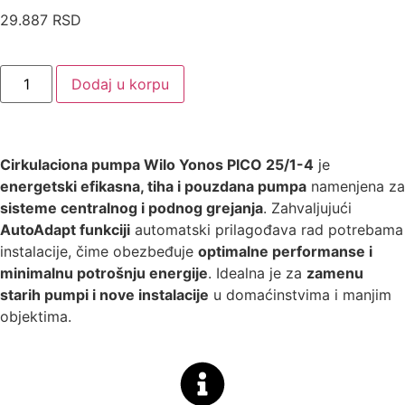
29.887
RSD
Dodaj u korpu
Cirkulaciona pumpa Wilo Yonos PICO 25/1-4
je
energetski efikasna, tiha i pouzdana pumpa
namenjena za
sisteme centralnog i podnog grejanja
. Zahvaljujući
AutoAdapt funkciji
automatski prilagođava rad potrebama
instalacije, čime obezbeđuje
optimalne performanse i
minimalnu potrošnju energije
. Idealna je za
zamenu
starih pumpi i nove instalacije
u domaćinstvima i manjim
objektima.