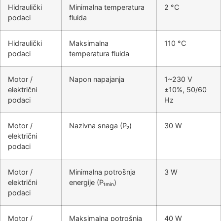
Hidraulički
Minimalna temperatura
2 °C
podaci
fluida
Hidraulički
Maksimalna
110 °C
podaci
temperatura fluida
Motor /
Napon napajanja
1~230 V
električni
±10%, 50/60
podaci
Hz
Motor /
Nazivna snaga (P₂)
30 W
električni
podaci
Motor /
Minimalna potrošnja
3 W
električni
energije (P₁ₘᵢₙ)
podaci
Motor /
Maksimalna potrošnja
40 W