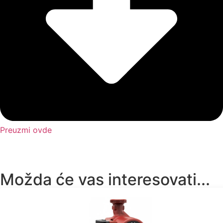
Preuzmi ovde
Možda će vas interesovati...