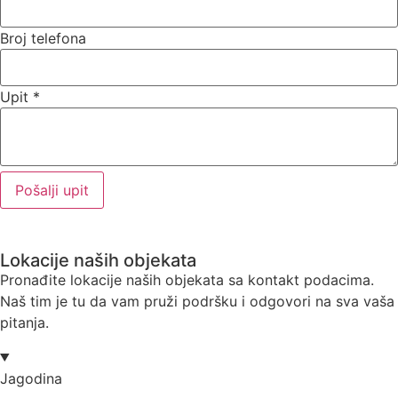
Broj telefona
Upit
*
Pošalji upit
Lokacije naših objekata
Pronađite lokacije naših objekata sa kontakt podacima.
Naš tim je tu da vam pruži podršku i odgovori na sva vaša
pitanja.
Jagodina