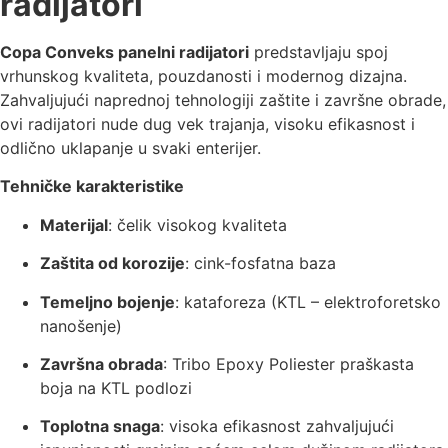
radijatori
Copa Conveks panelni radijatori
predstavljaju spoj
vrhunskog kvaliteta, pouzdanosti i modernog dizajna.
Zahvaljujući naprednoj tehnologiji zaštite i završne obrade,
ovi radijatori nude dug vek trajanja, visoku efikasnost i
odlično uklapanje u svaki enterijer.
Tehničke karakteristike
Materijal
: čelik visokog kvaliteta
Zaštita od korozije
: cink-fosfatna baza
Temeljno bojenje
: kataforeza (KTL – elektroforetsko
nanošenje)
Završna obrada
: Tribo Epoxy Poliester praškasta
boja na KTL podlozi
Toplotna snaga
: visoka efikasnost zahvaljujući