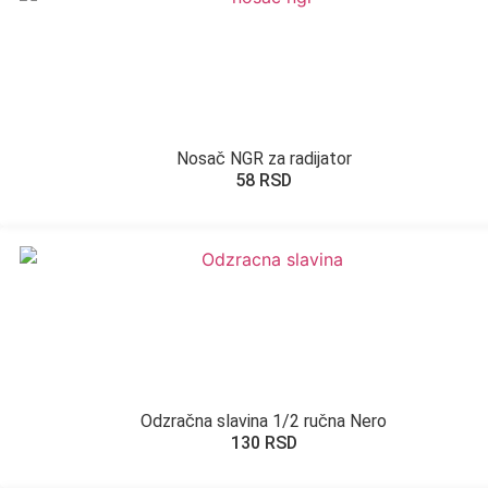
Nosač NGR za radijator
58
RSD
Odzračna slavina 1/2 ručna Nero
130
RSD