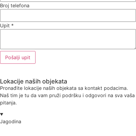
Broj telefona
Upit
*
Pošalji upit
Lokacije naših objekata
Pronađite lokacije naših objekata sa kontakt podacima.
Naš tim je tu da vam pruži podršku i odgovori na sva vaša
pitanja.
Jagodina