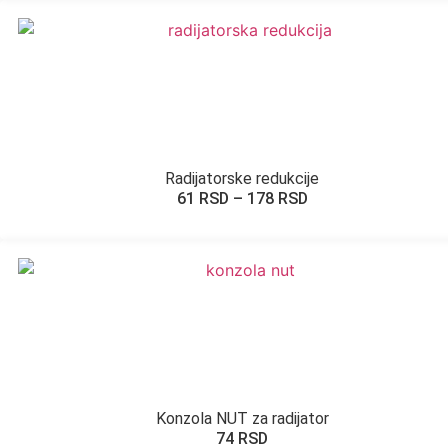
Radijatorske redukcije
61
RSD
–
178
RSD
Konzola NUT za radijator
74
RSD