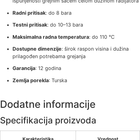
ispunjenosti grejnim saćem celom dužinom radijatora
Radni pritisak
: do 8 bara
Testni pritisak
: do 10–13 bara
Maksimalna radna temperatura
: do 110 °C
Dostupne dimenzije
: širok raspon visina i dužina
prilagođen potrebama grejanja
Garancija
: 12 godina
Zemlja porekla
: Turska
Dodatne informacije
Specifikacija proizvoda
Karakteristika
Vrednost