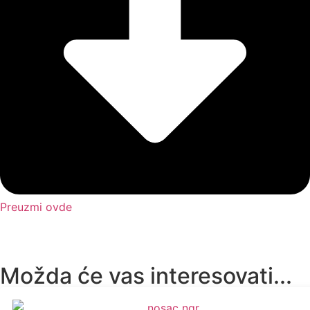
Preuzmi ovde
Možda će vas interesovati...