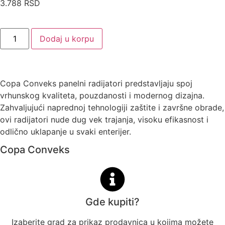
3.788
RSD
Dodaj u korpu
Copa Conveks panelni radijatori predstavljaju spoj
vrhunskog kvaliteta, pouzdanosti i modernog dizajna.
Zahvaljujući naprednoj tehnologiji zaštite i završne obrade,
ovi radijatori nude dug vek trajanja, visoku efikasnost i
odlično uklapanje u svaki enterijer.
Copa Conveks
Gde kupiti?
Izaberite grad za prikaz prodavnica u kojima možete