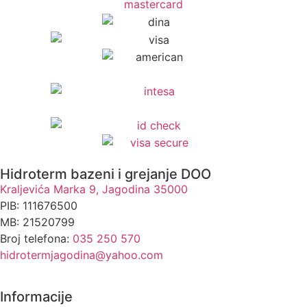
Hidroterm bazeni i grejanje DOO
Kraljevića Marka 9, Jagodina 35000
PIB: 111676500
MB: 21520799
Broj telefona:
035 250 570
hidrotermjagodina@yahoo.com
Informacije