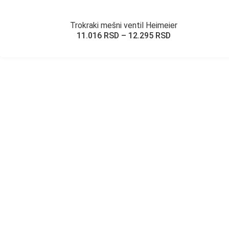
Trokraki mešni ventil Heimeier
11.016
RSD
–
12.295
RSD