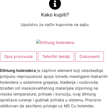
Kako kupiti?
Uputstvo za način kupovine na sajtu.
Opis proizvoda
Tehnički detalji
Dokumenti
Dihtung holendera
je zaptivni element koji obezbeđuje
potpunu nepropusnost spoja između mesingano–bakarnih
holendera u sistemima grejanja, hlađenja i vodovoda.
Izrađen od visokokvalitetnog materijala otpornog na
visoke temperature, pritisak i koroziju, ovaj dihtung
sprečava curenje i gubitak pritiska u sistemu. Precizno
oblikovan da savršeno pristaje uz MS Cu holender,