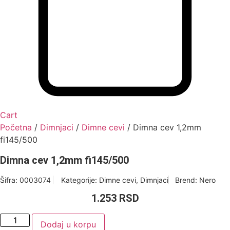
Cart
Početna
/
Dimnjaci
/
Dimne cevi
/ Dimna cev 1,2mm
fi145/500
Dimna cev 1,2mm fi145/500
Šifra:
0003074
Kategorije:
Dimne cevi
,
Dimnjaci
Brend:
Nero
1.253
RSD
Dimna
Dodaj u korpu
cev