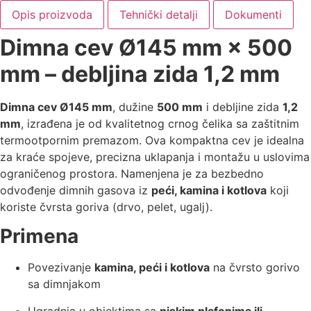
Opis proizvoda
Tehnički detalji
Dokumenti
Dimna cev Ø145 mm × 500
mm – debljina zida 1,2 mm
Dimna cev Ø145 mm
, dužine
500 mm
i debljine zida
1,2
mm
, izrađena je od kvalitetnog crnog čelika sa zaštitnim
termootpornim premazom. Ova kompaktna cev je idealna
za kraće spojeve, precizna uklapanja i montažu u uslovima
ograničenog prostora. Namenjena je za bezbedno
odvođenje dimnih gasova iz
peći, kamina i kotlova
koji
koriste čvrsta goriva (drvo, pelet, ugalj).
Primena
Povezivanje
kamina, peći i kotlova
na čvrsto gorivo
sa dimnjakom
Ugradnja u objektima sa
niskim plafonima ili