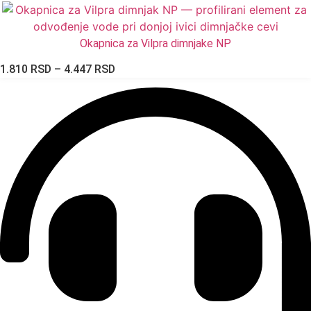
Okapnica za Vilpra dimnjake NP
Raspon
1.810
RSD
–
4.447
RSD
cena:
od
1.810 RSD
do
4.447 RSD