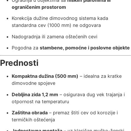
ograničenim prostorom
Korekcija dužine dimovodnog sistema kada
standardna cev (1000 mm) ne odgovara
Nadogradnja ili zamena oštećenih cevi
Pogodna za
stambene, pomoćne i poslovne objekte
Prednosti
Kompaktna dužina (500 mm)
– idealna za kratke
dimovodne spojeve
Debljina zida 1,2 mm
– osigurava dug vek trajanja i
otpornost na temperaturu
Zaštitna obrada
– premaz štiti cev od korozije i
termičkih oštećenja
Jednostavna montaža
– uz klasičan muško-ženski