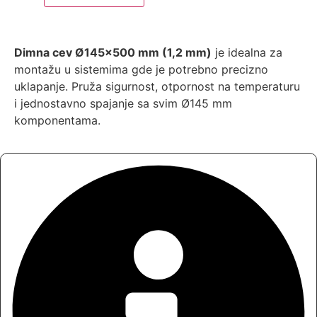
1,2mm
fi145/500
količina
Dimna cev Ø145×500 mm (1,2 mm)
je idealna za
montažu u sistemima gde je potrebno precizno
uklapanje. Pruža sigurnost, otpornost na temperaturu
i jednostavno spajanje sa svim Ø145 mm
komponentama.