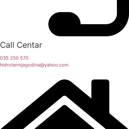
Call Centar
035 250 570
hidrotermjagodina@yahoo.com