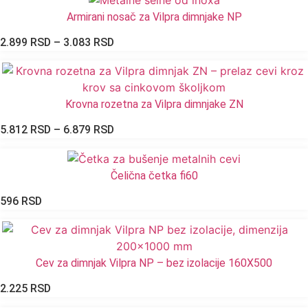
Armirani nosač za Vilpra dimnjake NP
Raspon
2.899
RSD
–
3.083
RSD
cena:
od
2.899 RSD
Krovna rozetna za Vilpra dimnjake ZN
do
3.083 RSD
Raspon
5.812
RSD
–
6.879
RSD
cena:
od
Čelična četka fi60
5.812 RSD
do
596
RSD
6.879 RSD
Cev za dimnjak Vilpra NP – bez izolacije 160X500
2.225
RSD