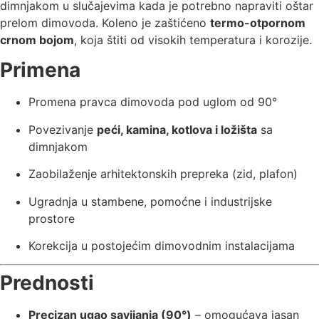
dimnjakom u slučajevima kada je potrebno napraviti oštar
prelom dimovoda. Koleno je zaštićeno
termo-otpornom
crnom bojom
, koja štiti od visokih temperatura i korozije.
Primena
Promena pravca dimovoda pod uglom od 90°
Povezivanje
peći, kamina, kotlova i ložišta
sa
dimnjakom
Zaobilaženje arhitektonskih prepreka (zid, plafon)
Ugradnja u stambene, pomoćne i industrijske
prostore
Korekcija u postojećim dimovodnim instalacijama
Prednosti
Precizan ugao savijanja (90°)
– omogućava jasan