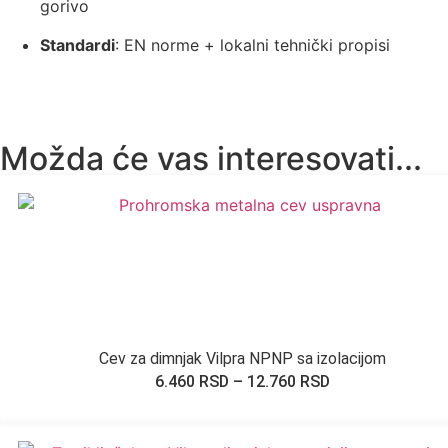
gorivo
Standardi
: EN norme + lokalni tehnički propisi
Možda će vas interesovati...
Cev za dimnjak Vilpra NPNP sa izolacijom
6.460
RSD
–
12.760
RSD