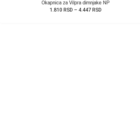
Okapnica za Vilpra dimnjake NP
1.810
RSD
–
4.447
RSD