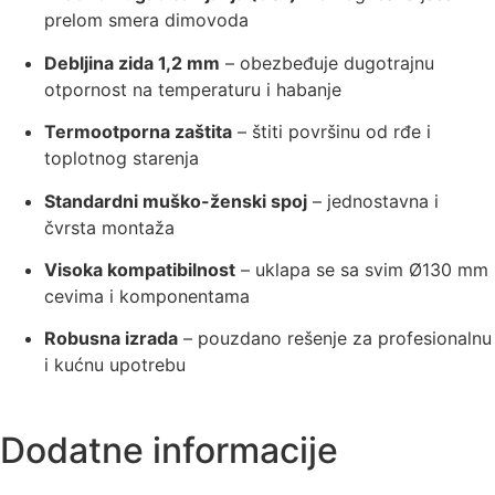
prelom smera dimovoda
Debljina zida 1,2 mm
– obezbeđuje dugotrajnu
otpornost na temperaturu i habanje
Termootporna zaštita
– štiti površinu od rđe i
toplotnog starenja
Standardni muško-ženski spoj
– jednostavna i
čvrsta montaža
Visoka kompatibilnost
– uklapa se sa svim Ø130 mm
cevima i komponentama
Robusna izrada
– pouzdano rešenje za profesionalnu
i kućnu upotrebu
Dodatne informacije