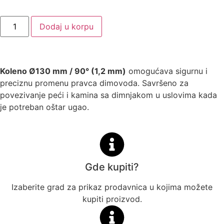
Dodaj u korpu
Koleno Ø130 mm / 90° (1,2 mm)
omogućava sigurnu i
preciznu promenu pravca dimovoda. Savršeno za
povezivanje peći i kamina sa dimnjakom u uslovima kada
je potreban oštar ugao.
Gde kupiti?
Izaberite grad za prikaz prodavnica u kojima možete
kupiti proizvod.