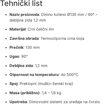
Tehnički list
Naziv proizvoda
: Dimno koleno Ø130 mm / 90° –
debljina zida 1,2 mm
Materijal
: Crni čelični lim
Završna obrada
: Termootporna crna boja
Prečnik
: 130 mm
Ugao
: 90°
Debljina zida
: 1,2 mm
Otpornost na temperaturu
: do 500°C
Spoj
: Preklopni (muško-ženski kraj)
Masa (približno)
: 1,4 – 1,8 kg
Upotreba
: Dimovodni sistemi za uređaje na čvrsto