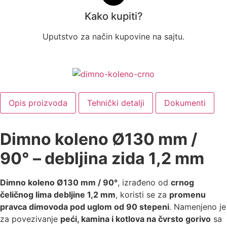
Kako kupiti?
Uputstvo za način kupovine na sajtu.
Opis proizvoda
Tehnički detalji
Dokumenti
Dimno koleno Ø130 mm /
90° – debljina zida 1,2 mm
Dimno koleno Ø130 mm / 90°
, izrađeno od
crnog
čeličnog lima debljine 1,2 mm
, koristi se za
promenu
pravca dimovoda pod uglom od 90 stepeni
. Namenjeno je
za povezivanje
peći, kamina i kotlova na čvrsto gorivo
sa