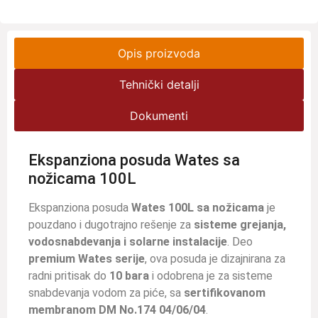
Opis proizvoda
Tehnički detalji
Dokumenti
Ekspanziona posuda Wates sa
nožicama 100L
Ekspanziona posuda
Wates 100L sa nožicama
je
pouzdano i dugotrajno rešenje za
sisteme grejanja,
vodosnabdevanja i solarne instalacije
. Deo
premium Wates serije
, ova posuda je dizajnirana za
radni pritisak do
10 bara
i odobrena je za sisteme
snabdevanja vodom za piće, sa
sertifikovanom
membranom DM No.174 04/06/04
.