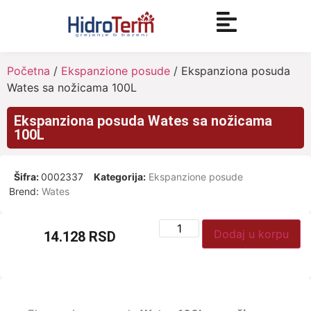
Početna
/
Ekspanzione posude
/ Ekspanziona posuda
Wates sa nožicama 100L
Ekspanziona posuda Wates sa nožicama
100L
Šifra:
0002337
Kategorija:
Ekspanzione posude
Brend:
Wates
Dodaj u korpu
14.128
RSD