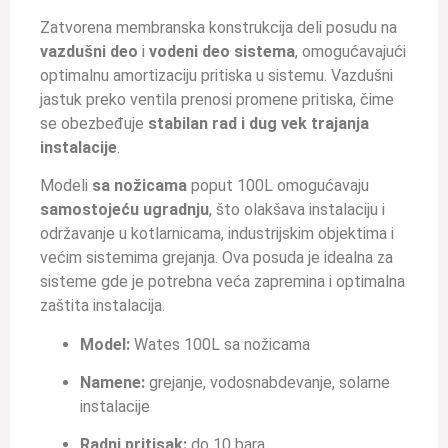
Zatvorena membranska konstrukcija deli posudu na
vazdušni deo
i
vodeni deo sistema
, omogućavajući
optimalnu amortizaciju pritiska u sistemu. Vazdušni
jastuk preko ventila prenosi promene pritiska, čime
se obezbeđuje
stabilan rad i dug vek trajanja
instalacije
.
Modeli
sa nožicama
poput 100L omogućavaju
samostojeću ugradnju
, što olakšava instalaciju i
održavanje u kotlarnicama, industrijskim objektima i
većim sistemima grejanja. Ova posuda je idealna za
sisteme gde je potrebna veća zapremina i optimalna
zaštita instalacija.
Model:
Wates 100L sa nožicama
Namene:
grejanje, vodosnabdevanje, solarne
instalacije
Radni pritisak:
do 10 bara