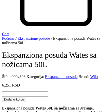
Cart
Početna
/
Ekspanzione posude
/ Ekspanziona posuda Wates sa
nožicama 50L
Ekspanziona posuda Wates sa
nožicama 50L
Šifra:
0004398
Kategorija:
Ekspanzione posude
Brend:
Wilo
6.251
RSD
Ekspanziona
posuda
Dodaj u korpu
Wates
sa
Ekspanziona posuda
Wates 50L sa nožicama
za grejanje,
nožicama