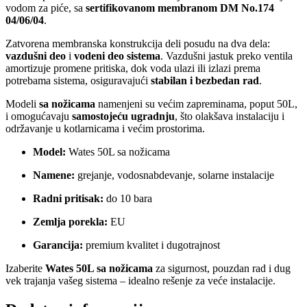
vodom za piće, sa
sertifikovanom membranom DM No.174
04/06/04
.
Zatvorena membranska konstrukcija deli posudu na dva dela:
vazdušni deo
i
vodeni deo sistema
. Vazdušni jastuk preko ventila
amortizuje promene pritiska, dok voda ulazi ili izlazi prema
potrebama sistema, osiguravajući
stabilan i bezbedan rad
.
Modeli
sa nožicama
namenjeni su većim zapreminama, poput 50L,
i omogućavaju
samostojeću ugradnju
, što olakšava instalaciju i
održavanje u kotlarnicama i većim prostorima.
Model:
Wates 50L sa nožicama
Namene:
grejanje, vodosnabdevanje, solarne instalacije
Radni pritisak:
do 10 bara
Zemlja porekla:
EU
Garancija:
premium kvalitet i dugotrajnost
Izaberite
Wates 50L sa nožicama
za sigurnost, pouzdan rad i dug
vek trajanja vašeg sistema – idealno rešenje za veće instalacije.