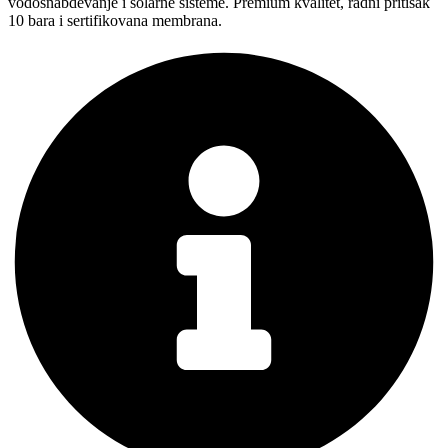
vodosnabdevanje i solarne sisteme. Premium kvalitet, radni pritisak
50L
10 bara i sertifikovana membrana.
količina