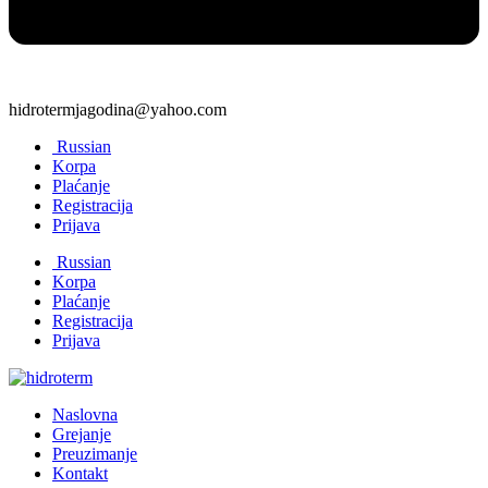
hidrotermjagodina@yahoo.com
Russian
Korpa
Plaćanje
Registracija
Prijava
Russian
Korpa
Plaćanje
Registracija
Prijava
Naslovna
Grejanje
Preuzimanje
Kontakt