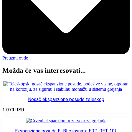
Preuzmi ovde
Možda će vas interesovati...
Nosač ekspanzione posude teleskop
1.070
RSD
Ekspanziona posuda ELBI pljosnata ERP-RET 10L