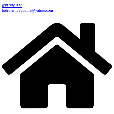
035 250 570
hidrotermjagodina@yahoo.com