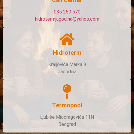
Call Centar
035 250 570
hidrotermjagodina@yahoo.com
Hidroterm
Kraljevića Marka 9
Jagodina
Termopool
Ljubiše Miodragovića 11N
Beograd