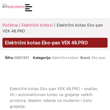
Početna
/
Električni kotlovi
/ Električni kotao Eko-pan
VEK 48.PRO
Električni kotao Eko-pan VEK 48.PRO
Šifra:
0001357
Kategorija:
Električni kotlovi
Brend:
Eko-pan
Električni kotao Eko-pan VEK 48.PRO – snažan,
tih i automatizovan kotao za grejanje velikih
prostora. Idealno rešenje za moderno i čisto
grejanje.