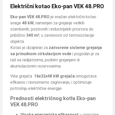
Električni kotao Eko-pan VEK 48.PRO
Eko-pan VEK 48.PRO
je snažan električni kotao
snage
48 kW
, namenjen za grejanje velikih
stambenih, poslovnih i industrijskih prostora do
približno
340 m²
, u zavisnosti od termoizolacije
objekta.
Kotao je dizajniran za
zatvorene sisteme grejanja
sa prinudnom cirkulacijom vode
i pogodan je za
rad sa radijatorima, podnim grejanjem ili
akumulacionim rezervoarima.
Više grejača
16x32x48 kW grejača
omogućava
efikasno i ravnomerno zagrevanje, i optimizuje
potrošnju električne energije.
Prednosti električnog kotla Eko-pan
VEK 48.PRO
Visoka energetska efikasnost
– precizna