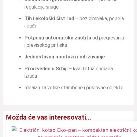
regulacija snage
Tih i ekološki čist rad
– bez dimnjaka, pepela
i čađi
Potpuna automatska zaštita
od pregrevanja
i previsokog pritiska
Jednostavna montaža i održavanje
Proizveden u Srbiji
– kvalitetna domaća
izrada
Idealan za velike stambene i poslovne objekte
Možda će vas interesovati...