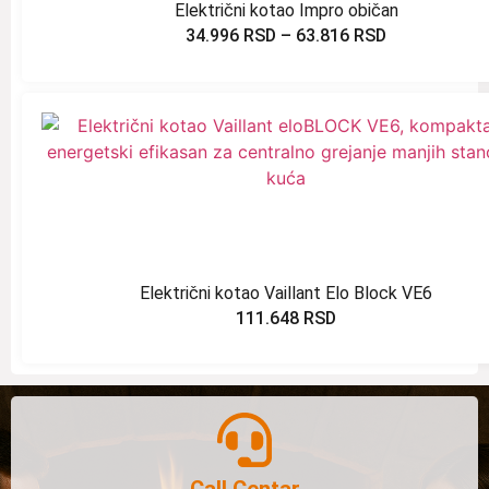
Električni kotao Impro običan
34.996
RSD
–
63.816
RSD
Električni kotao Vaillant Elo Block VE6
111.648
RSD