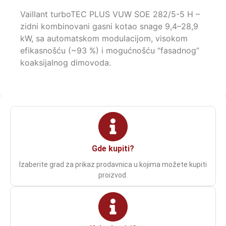
Vaillant turboTEC PLUS VUW SOE 282/5-5 H –
zidni kombinovani gasni kotao snage 9,4–28,9
kW, sa automatskom modulacijom, visokom
efikasnošću (~93 %) i mogućnošću “fasadnog”
koaksijalnog dimovoda.
Gde kupiti?
Izaberite grad za prikaz prodavnica u kojima možete kupiti
proizvod.