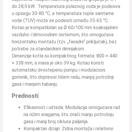
do 28,9 kW. Temperatura polaznog voda je podesiva
u opsegu 30-80 °C, a temperatura tople sanitarne
vode (TUV) može se podesiti između 35-65 °C.
Kotao je kompatibilan sa Ø 60/100 mm koaksijalnim
vazduho-/dimovodnim sistemom, što omogućava
horizontalnu montažu (tzv. „fasadni“ priključak), bez
potrebe za standardnim dimnjakom.
Dimenzije kotla su kompaktnog formata: 800 × 440
× 338 mm, a masa je oko 39 kg. Kotao koristi
automatsku dvostepenu pumpu i modulacioni
gorionik, što doprinosi tišem radu, manjoj potrošnji
gasa i manjem habanju.
Prednosti
Efikasnost i ušteda: Modulacija omogućava rad
na nižim snagama, što znači manju potrošnju
gasa i manji broj ciklusa paljenja.
Kompaktan dizajn: Zidna montaža i relativno