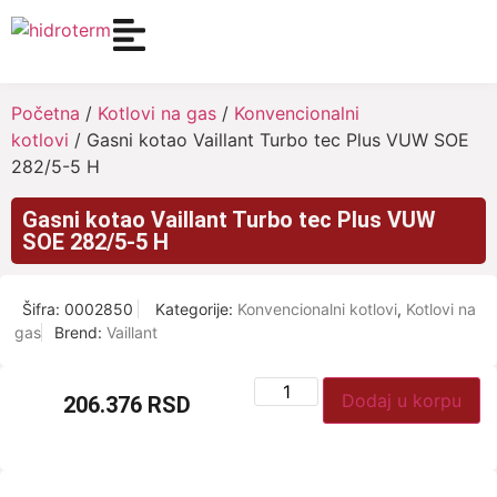
Početna
/
Kotlovi na gas
/
Konvencionalni
kotlovi
/ Gasni kotao Vaillant Turbo tec Plus VUW SOE
282/5-5 H
Gasni kotao Vaillant Turbo tec Plus VUW
SOE 282/5-5 H
Šifra:
0002850
Kategorije:
Konvencionalni kotlovi
,
Kotlovi na
gas
Brend:
Vaillant
Dodaj u korpu
206.376
RSD