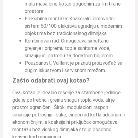
mala masa čine kotao pogodnim za limitirane
prostore.
Fleksibilna montaža: Koaksijalni dimovodni
sistem 60/100 olakšava ugradnju u modernim
objektima bez tradicionalnog dimnjaka.
Kombinovan rad: Omogućava simultano
grejanje i pripremu tople sanitarne vode,
smanjujući potrebu za dodatnim bojlerom.
Pouzdanost: Vaillant je priznati proizvođač sa
dugim iskustvom i servisnom mrežom.
Zašto odabrati ovaj kotao?
Ovaj kotao je idealno rešenje za stambene jedinice
gde je potrebna i grejna snaga i topla voda, ali je
prostor ograničen. Široki modulacioni raspon
smanjuje potrošnju i buke, čineći rad kotla udobnijim i
ekonomičnijim, a koaksijalni priključak omogućava
montažu bez visokog dimnjaka što je posebno
korisno kod renoviranja.