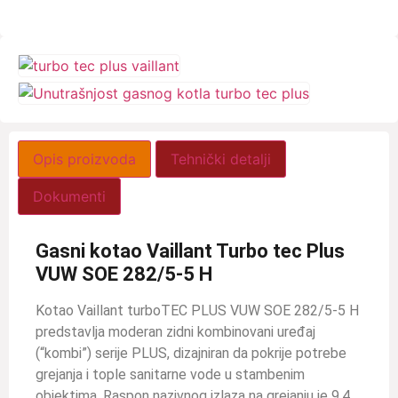
Opis proizvoda
Tehnički detalji
Dokumenti
Gasni kotao Vaillant Turbo tec Plus
VUW SOE 282/5-5 H
Kotao Vaillant turboTEC PLUS VUW SOE 282/5-5 H
predstavlja moderan zidni kombinovani uređaj
(“kombi”) serije PLUS, dizajniran da pokrije potrebe
grejanja i tople sanitarne vode u stambenim
objektima. Raspon nazivnog izlaza na grejanju je 9,4