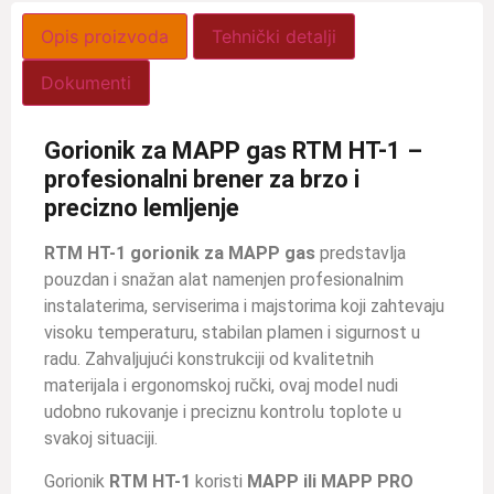
Opis proizvoda
Tehnički detalji
Dokumenti
Gorionik za MAPP gas RTM HT-1 –
profesionalni brener za brzo i
precizno lemljenje
RTM HT-1 gorionik za MAPP gas
predstavlja
pouzdan i snažan alat namenjen profesionalnim
instalaterima, serviserima i majstorima koji zahtevaju
visoku temperaturu, stabilan plamen i sigurnost u
radu. Zahvaljujući konstrukciji od kvalitetnih
materijala i ergonomskoj ručki, ovaj model nudi
udobno rukovanje i preciznu kontrolu toplote u
svakoj situaciji.
Gorionik
RTM HT-1
koristi
MAPP ili MAPP PRO