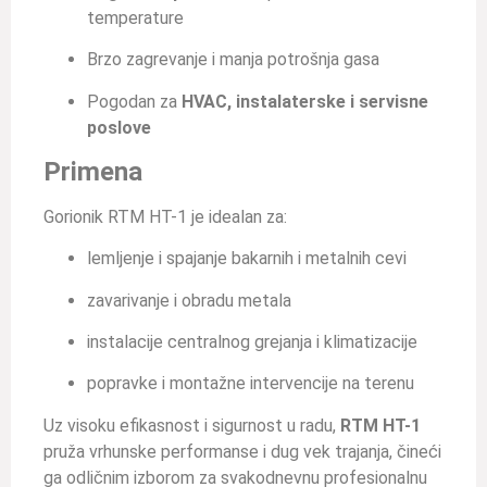
temperature
Brzo zagrevanje i manja potrošnja gasa
Pogodan za
HVAC, instalaterske i servisne
poslove
Primena
Gorionik RTM HT-1 je idealan za:
lemljenje i spajanje bakarnih i metalnih cevi
zavarivanje i obradu metala
instalacije centralnog grejanja i klimatizacije
popravke i montažne intervencije na terenu
Uz visoku efikasnost i sigurnost u radu,
RTM HT-1
pruža vrhunske performanse i dug vek trajanja, čineći
ga odličnim izborom za svakodnevnu profesionalnu