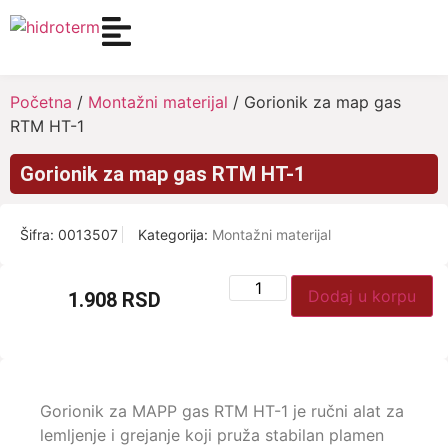
Početna
/
Montažni materijal
/ Gorionik za map gas
RTM HT-1
Gorionik za map gas RTM HT-1
Šifra:
0013507
Kategorija:
Montažni materijal
Dodaj u korpu
1.908
RSD
Gorionik za MAPP gas RTM HT-1 je ručni alat za
lemljenje i grejanje koji pruža stabilan plamen