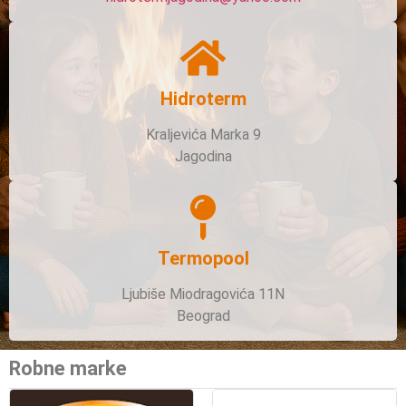
Hidroterm
Kraljevića Marka 9
Jagodina
Termopool
Ljubiše Miodragovića 11N
Beograd
Robne marke