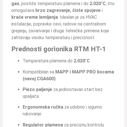
gas
, postiže temperaturu plamena i do
2.020°C
, što
omogućava
brzo zagrevanje, čiste spojeve
i
kraće vreme lemljenja
. Idealan je za HVAC
instalacije, popravke cevi, radove na centralnom
grejanju, zavarivanje i druge tehničke primene koje
zahtevaju visoku temperaturu i preciznost.
Prednosti gorionika RTM HT-1
Temperatura plamena do
2.020°C
Kompatibilan sa
MAPP i MAPP PRO bocama
(navoj CGA600)
Piezo paljenje
za jednostavan start bez
upaljača
Ergonomska ručka
za udobno i sigurno
rukovanje
Regulator plamena
za preciznu kontrolu