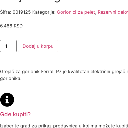
Šifra:
0019125
Kategorije:
Gorionici za pelet
,
Rezervni delo
6.466
RSD
Dodaj u korpu
Grejač za gorionik Ferroli P7 je kvalitetan električni greja
gorionika.
Gde kupiti?
Izaberite grad za prikaz prodavnica u kojima možete kupit