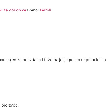
vi za gorionike
Brend:
Ferroli
č namenjen za pouzdano i brzo paljenje peleta u gorionicima 
i proizvod.