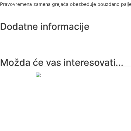
Pravovremena zamena grejača obezbeđuje pouzdano paljenje
Dodatne informacije
Možda će vas interesovati...