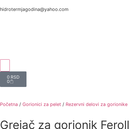
hidrotermjagodina@yahoo.com
0
RSD
0
Početna
/
Gorionici za pelet
/
Rezervni delovi za gorionike
Grejač za gorionik Feroll