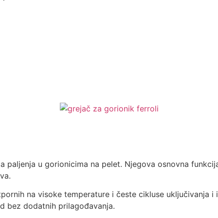
a paljenja u gorionicima na pelet. Njegova osnovna funkcij
va.
pornih na visoke temperature i česte cikluse uključivanja i i
ad bez dodatnih prilagođavanja.