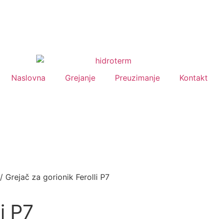
Naslovna
Grejanje
Preuzimanje
Kontakt
/ Grejač za gorionik Ferolli P7
i P7