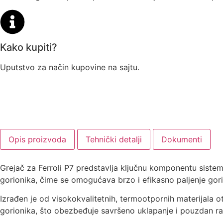
Kako kupiti?
Uputstvo za način kupovine na sajtu.
Opis proizvoda
Tehnički detalji
Dokumenti
Grejač za Ferroli P7 predstavlja ključnu komponentu sistem
gorionika, čime se omogućava brzo i efikasno paljenje gori
Izrađen je od visokokvalitetnih, termootpornih materijala ot
gorionika, što obezbeđuje savršeno uklapanje i pouzdan r