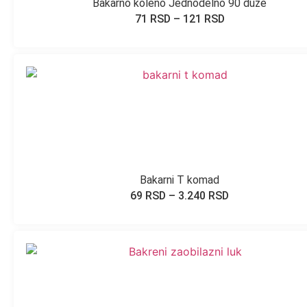
Bakarno koleno Jednodelno 90 duže
71
RSD
–
121
RSD
Bakarni T komad
69
RSD
–
3.240
RSD