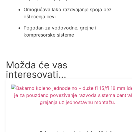
Omogućava lako razdvajanje spoja bez
oštećenja cevi
Pogodan za vodovodne, grejne i
kompresorske sisteme
Možda će vas
interesovati...