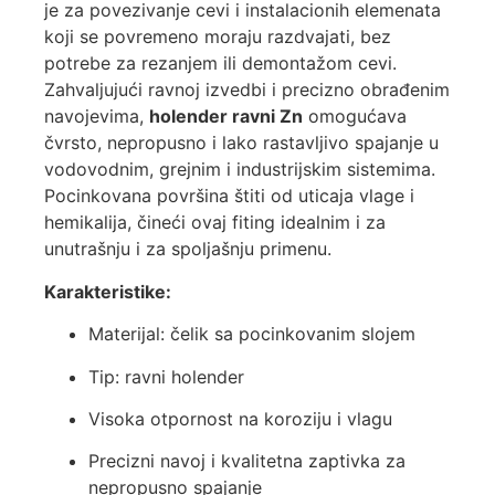
je za povezivanje cevi i instalacionih elemenata
koji se povremeno moraju razdvajati, bez
potrebe za rezanjem ili demontažom cevi.
Zahvaljujući ravnoj izvedbi i precizno obrađenim
navojevima,
holender ravni Zn
omogućava
čvrsto, nepropusno i lako rastavljivo spajanje u
vodovodnim, grejnim i industrijskim sistemima.
Pocinkovana površina štiti od uticaja vlage i
hemikalija, čineći ovaj fiting idealnim i za
unutrašnju i za spoljašnju primenu.
Karakteristike:
Materijal: čelik sa pocinkovanim slojem
Tip: ravni holender
Visoka otpornost na koroziju i vlagu
Precizni navoj i kvalitetna zaptivka za
nepropusno spajanje