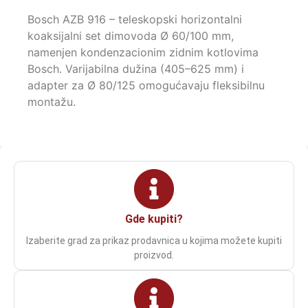
Bosch AZB 916 – teleskopski horizontalni
koaksijalni set dimovoda Ø 60/100 mm,
namenjen kondenzacionim zidnim kotlovima
Bosch. Varijabilna dužina (405–625 mm) i
adapter za Ø 80/125 omogućavaju fleksibilnu
montažu.
Gde kupiti?
Izaberite grad za prikaz prodavnica u kojima možete kupiti
proizvod.