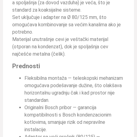
a spoljašnja (za dovod vazduha) je veća, što je
standard za koaksijalne sisteme.
Set uključuje i adapter na Ø 80/125 mm, što
omogućava kombinovanje sa većim kanalima ako je
potrebno.
Materijal unutrašnje cevi je veštački materijal
(otporan na kondenzat), dok je spoljašnja cev
najčešće metalna (čelik).
Prednosti
Fleksibilna montaža — teleskopski mehanizam
omogućava podešavanje dužine, što olakšava
horizontalnu ugradnju čak i kad prostor nije
standardan.
Originalni Bosch pribor — garancija
kompatibilnosti s Bosch kondenzacionim
kotlovima, smanjuje rizik od nepravilne
instalacije.
Adapter na veći prečnik (80/125) —