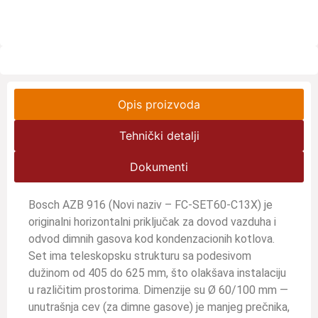
Opis proizvoda
Tehnički detalji
Dokumenti
Bosch AZB 916
(Novi naziv – FC-SET60-C13X)
je
originalni horizontalni priključak za dovod vazduha i
odvod dimnih gasova kod kondenzacionih kotlova.
Set ima teleskopsku strukturu sa podesivom
dužinom od 405 do 625 mm, što olakšava instalaciju
u različitim prostorima. Dimenzije su Ø 60/100 mm —
unutrašnja cev (za dimne gasove) je manjeg prečnika,