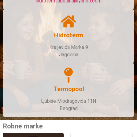
hidrotermjagodina@yahoo.com
Hidroterm
Kraljevića Marka 9
Jagodina
Termopool
Ljubiše Miodragovića 11N
Beograd
Robne marke