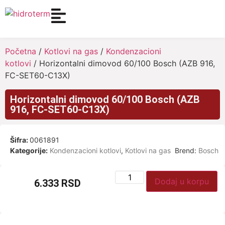
Početna
/
Kotlovi na gas
/
Kondenzacioni
kotlovi
/ Horizontalni dimovod 60/100 Bosch (AZB 916,
FC-SET60-C13X)
Horizontalni dimovod 60/100 Bosch (AZB
916, FC-SET60-C13X)
Šifra:
0061891
Kategorije:
Kondenzacioni kotlovi
,
Kotlovi na gas
Brend:
Bosch
Dodaj u korpu
6.333
RSD