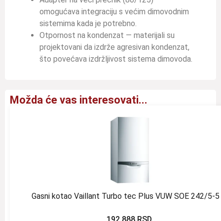
omogućava integraciju s većim dimovodnim
sistemima kada je potrebno.
Otpornost na kondenzat — materijali su
projektovani da izdrže agresivan kondenzat,
što povećava izdržljivost sistema dimovoda.
Možda će vas interesovati...
Gasni kotao Vaillant Turbo tec Plus VUW SOE 242/5-5
192.888
RSD