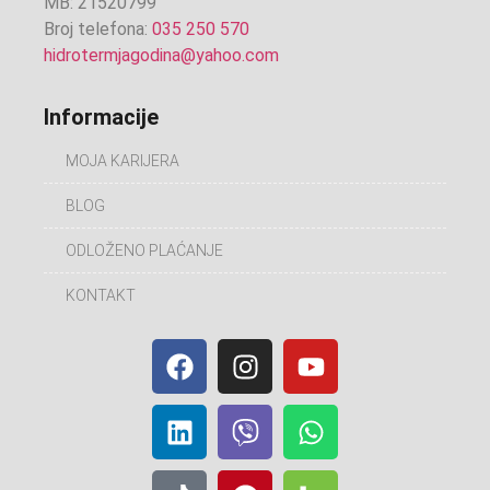
MB: 21520799
Broj telefona:
035 250 570
hidrotermjagodina@yahoo.com
Informacije
MOJA KARIJERA
BLOG
ODLOŽENO PLAĆANJE
KONTAKT