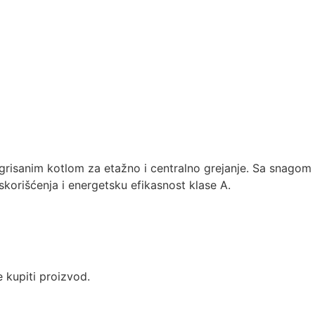
egrisanim kotlom za etažno i centralno grejanje. Sa snagom 
iskorišćenja i energetsku efikasnost klase A.
 kupiti proizvod.