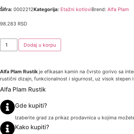
Šifra:
0002212
Kategorija:
Etažni kotlovi
Brend:
Alfa Plam
98.283
RSD
Dodaj u korpu
Alfa Plam Rustik
je efikasan kamin na čvrsto gorivo sa int
rustični dizajn, funkcionalnost i sigurnost, uz visok stepen 
Alfa Plam Rustik
Gde kupiti?
Izaberite grad za prikaz prodavnica u kojima možete
Kako kupiti?