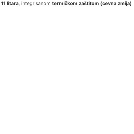
d
11 litara
, integrisanom
termičkom zaštitom (cevna zmija)