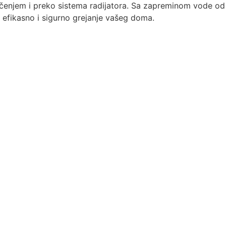
čenjem i preko sistema radijatora. Sa zapreminom vode o
i efikasno i sigurno grejanje vašeg doma.