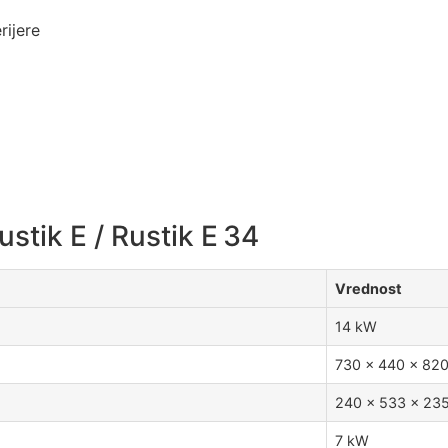
rijere
stik E / Rustik E 34
Vrednost
14 kW
730 × 440 × 82
240 × 533 × 23
7 kW