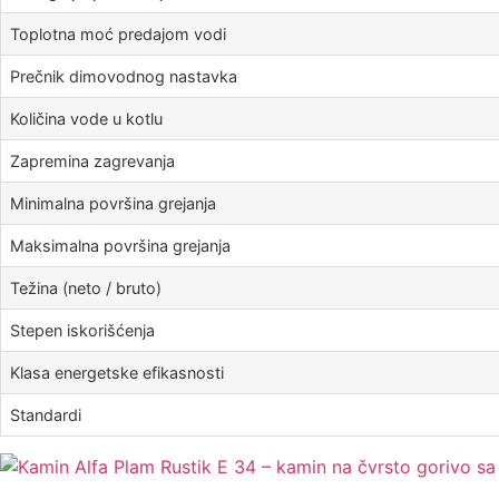
Toplotna moć predajom vodi
Prečnik dimovodnog nastavka
Količina vode u kotlu
Zapremina zagrevanja
Minimalna površina grejanja
Maksimalna površina grejanja
Težina (neto / bruto)
Stepen iskorišćenja
Klasa energetske efikasnosti
Standardi