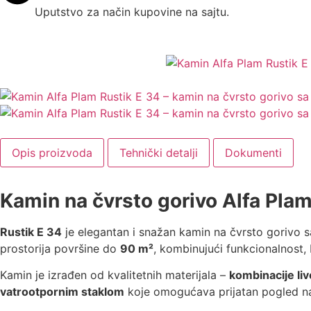
Uputstvo za način kupovine na sajtu.
Opis proizvoda
Tehnički detalji
Dokumenti
Kamin na čvrsto gorivo Alfa Plam
Rustik E 34
je elegantan i snažan kamin na čvrsto gorivo s
prostorija površine do
90 m²
, kombinujući funkcionalnost, 
Kamin je izrađen od kvalitetnih materijala –
kombinacije liv
vatrootpornim staklom
koje omogućava prijatan pogled na 