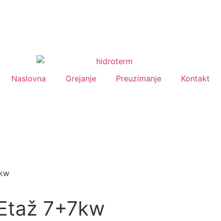
Naslovna
Grejanje
Preuzimanje
Kontakt
7kw
 Etaž 7+7kw