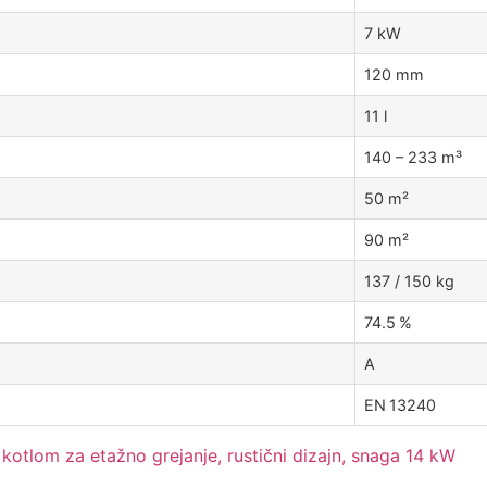
7 kW
120 mm
11 l
140 – 233 m³
50 m²
90 m²
137 / 150 kg
74.5 %
A
EN 13240