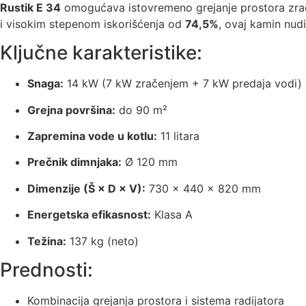
Rustik E 34
omogućava istovremeno grejanje prostora zra
i visokim stepenom iskorišćenja od
74,5%
, ovaj kamin nud
Ključne karakteristike:
Snaga:
14 kW (7 kW zračenjem + 7 kW predaja vodi)
Grejna površina:
do 90 m²
Zapremina vode u kotlu:
11 litara
Prečnik dimnjaka:
Ø 120 mm
Dimenzije (Š × D × V):
730 × 440 × 820 mm
Energetska efikasnost:
Klasa A
Težina:
137 kg (neto)
Prednosti:
Kombinacija grejanja prostora i sistema radijatora