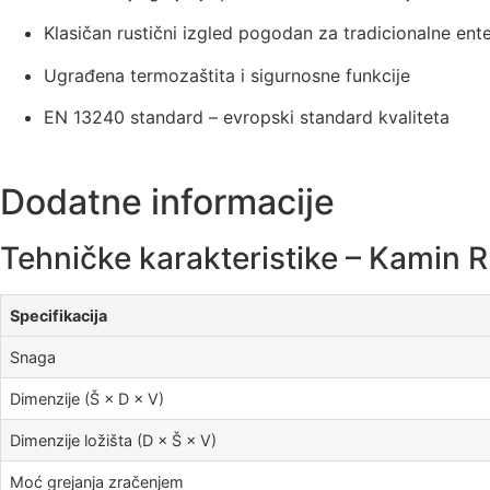
Klasičan rustični izgled pogodan za tradicionalne ente
Ugrađena termozaštita i sigurnosne funkcije
EN 13240 standard – evropski standard kvaliteta
Dodatne informacije
Tehničke karakteristike – Kamin Ru
Specifikacija
Snaga
Dimenzije (Š × D × V)
Dimenzije ložišta (D × Š × V)
Moć grejanja zračenjem