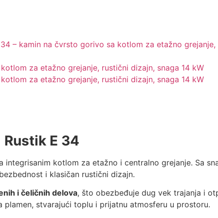
 Rustik E 34
a integrisanim kotlom za etažno i centralno grejanje. Sa 
bezbednost i klasičan rustični dizajn.
enih i čeličnih delova
, što obezbeđuje dug vek trajanja i o
plamen, stvarajući toplu i prijatnu atmosferu u prostoru.