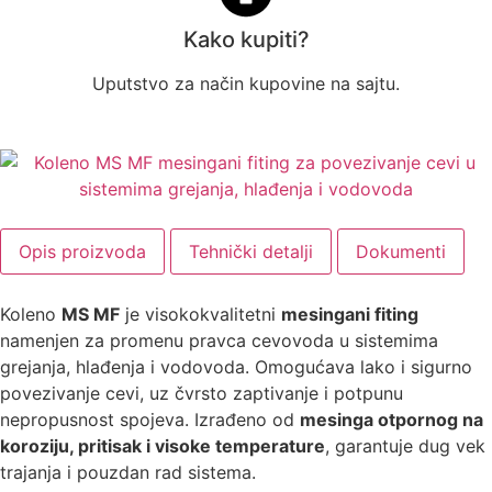
Kako kupiti?
Uputstvo za način kupovine na sajtu.
Opis proizvoda
Tehnički detalji
Dokumenti
Koleno
MS MF
je visokokvalitetni
mesingani fiting
namenjen za promenu pravca cevovoda u sistemima
grejanja, hlađenja i vodovoda. Omogućava lako i sigurno
povezivanje cevi, uz čvrsto zaptivanje i potpunu
nepropusnost spojeva. Izrađeno od
mesinga otpor­nog na
koroziju, pritisak i visoke temperature
, garantuje dug vek
trajanja i pouzdan rad sistema.