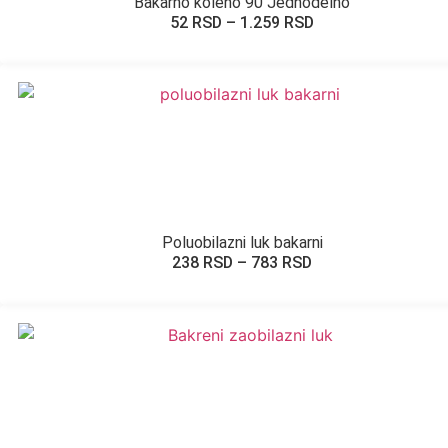
Bakarno koleno 90 Jednodelno
52
RSD
–
1.259
RSD
Poluobilazni luk bakarni
238
RSD
–
783
RSD