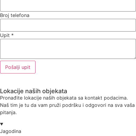
Broj telefona
Upit
*
Pošalji upit
Lokacije naših objekata
Pronađite lokacije naših objekata sa kontakt podacima.
Naš tim je tu da vam pruži podršku i odgovori na sva vaša
pitanja.
Jagodina