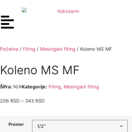
Početna
/
Fiting
/
Mesingani fiting
/ Koleno MS MF
Koleno MS MF
Šifra:
N/A
Kategorije:
Fiting
,
Mesingani fiting
206
RSD
–
343
RSD
Promer