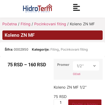
Početna
/
Fiting
/
Pocinkovani fiting
/ Koleno ZN MF
Koleno ZN MF
Šifra:
0002950
Kategorije:
Fiting
,
Pocinkovani fiting
75
RSD
–
160
RSD
Promer
Očisti
Koleno ZN MF 1/2“
75
RSD
Dodaj u korpu