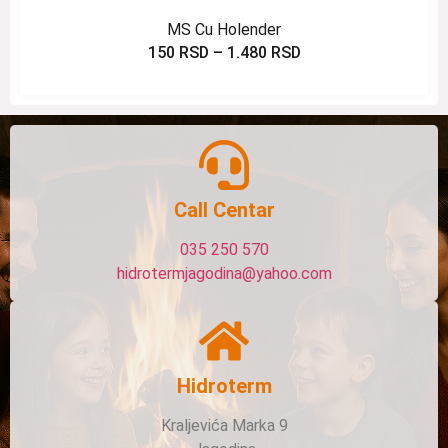
MS Cu Holender
150
RSD
–
1.480
RSD
Call Centar
035 250 570
hidrotermjagodina@yahoo.com
Hidroterm
Kraljevića Marka 9