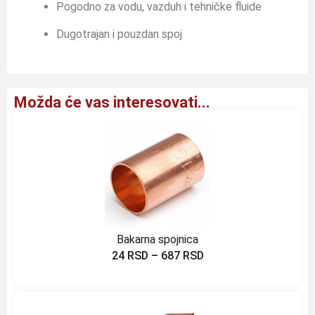
Pogodno za vodu, vazduh i tehničke fluide
Dugotrajan i pouzdan spoj
Možda će vas interesovati...
Bakarna spojnica
24
RSD
–
687
RSD