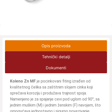
Opis proizvoda
Tehnički detalji
Dokumenti
Koleno Zn MF
je pocinkovani fiting izrađen od
kvalitetnog čelika sa zaštitnim slojem cinka koji
sprečava koroziju i produžava trajnost spoja.
Namenjeno je za spajanje cevi pod uglom od 90°, sa
jednim muškim (M) i jednim ženskim (F) navojem, što
omogućava jednostavno i sigurno povezivanje