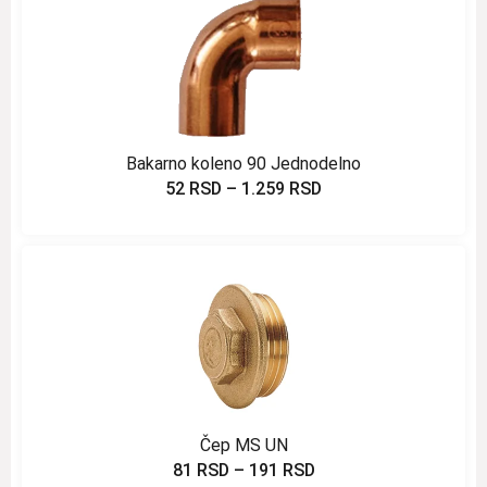
Bakarno koleno 90 Jednodelno
52
RSD
–
1.259
RSD
Čep MS UN
81
RSD
–
191
RSD