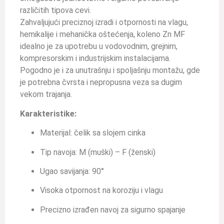
različitih tipova cevi.
Zahvaljujući preciznoj izradi i otpornosti na vlagu,
hemikalije i mehanička oštećenja, koleno Zn MF
idealno je za upotrebu u vodovodnim, grejnim,
kompresorskim i industrijskim instalacijama.
Pogodno je i za unutrašnju i spoljašnju montažu, gde
je potrebna čvrsta i nepropusna veza sa dugim
vekom trajanja.
Karakteristike:
Materijal: čelik sa slojem cinka
Tip navoja: M (muški) – F (ženski)
Ugao savijanja: 90°
Visoka otpornost na koroziju i vlagu
Precizno izrađen navoj za sigurno spajanje