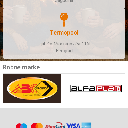
Jagodina
Termopool
Ljubiše Miodragovića 11N
Beograd
Robne marke