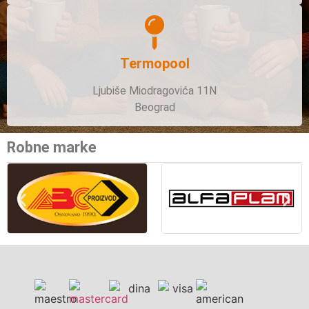
Termopool
Ljubiše Miodragovića 11N
Beograd
Robne marke