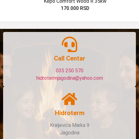
Kepo Comfort Wood R 35kw
170.000
RSD
Call Centar
035 250 570
hidrotermjagodina@yahoo.com
Hidroterm
Kraljevića Marka 9
Jagodina