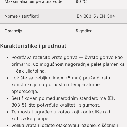
Maksimalna temperatura vode
90 °C
Norme / sertifikati
EN 303-5 / EN-304
Garancija
5 godina
Karakteristike i prednosti
Podržava različite vrste goriva — čvrsto gorivo kao
primarno, uz mogućnost nagoradnje pelet plamenika
ili čak ulja/plina.
Ložište sa debljim limom (5 mm) pruža čvrstu
konstrukciju i otpornost na temperaturne
opterećenja.
Sertifikovan po međunarodnim standardima (EN
303-5), što potvrđuje kvalitet i sigurnost.
Termostat ugrađen u kotao koji kontroliše rad
kotlovske pumpe.
Velika vrata i ložište olakšavaju loženje, čišćenje i