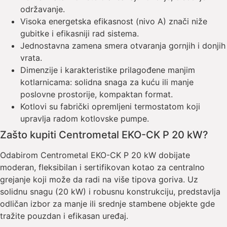
održavanje.
Visoka energetska efikasnost (nivo A) znači niže
gubitke i efikasniji rad sistema.
Jednostavna zamena smera otvaranja gornjih i donjih
vrata.
Dimenzije i karakteristike prilagođene manjim
kotlarnicama: solidna snaga za kuću ili manje
poslovne prostorije, kompaktan format.
Kotlovi su fabrički opremljeni termostatom koji
upravlja radom kotlovske pumpe.
Zašto kupiti Centrometal EKO-CK P 20 kW?
Odabirom Centrometal EKO-CK P 20 kW dobijate
moderan, fleksibilan i sertifikovan kotao za centralno
grejanje koji može da radi na više tipova goriva. Uz
solidnu snagu (20 kW) i robusnu konstrukciju, predstavlja
odličan izbor za manje ili srednje stambene objekte gde
tražite pouzdan i efikasan uređaj.