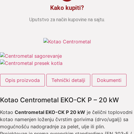
Kako kupiti?
Uputstvo za način kupovine na sajtu.
Opis proizvoda
Tehnički detalji
Dokumenti
Kotao Centrometal EKO-CK P – 20 kW
Kotao
Centrometal EKO-CK P 20 kW
je čelični toplovodni
kotao namenjen loženju čvrstim gorivima (drvo/ugalj) sa
mogućnošću nadogradnje za pelet, ulje ili plin.
Projektovan je prema evropskim standardima (EN 303-5 /