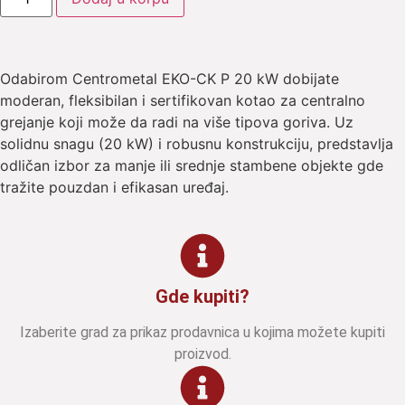
Odabirom Centrometal EKO-CK P 20 kW dobijate
moderan, fleksibilan i sertifikovan kotao za centralno
grejanje koji može da radi na više tipova goriva. Uz
solidnu snagu (20 kW) i robusnu konstrukciju, predstavlja
odličan izbor za manje ili srednje stambene objekte gde
tražite pouzdan i efikasan uređaj.
Gde kupiti?
Izaberite grad za prikaz prodavnica u kojima možete kupiti
proizvod.