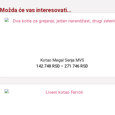
Možda će vas interesovati...
Kotao Megal Serija MVS
142.748
RSD
–
271.746
RSD