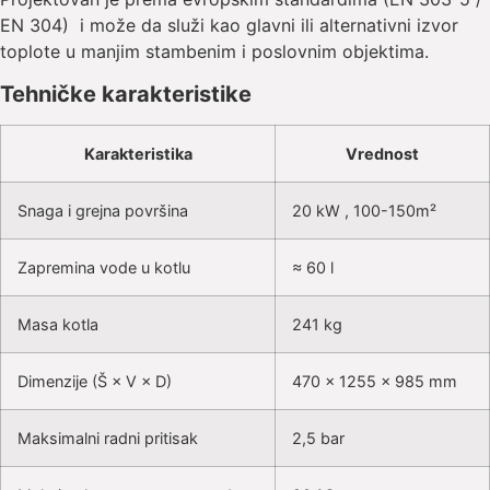
EN 304) i može da služi kao glavni ili alternativni izvor
toplote u manjim stambenim i poslovnim objektima.
Tehničke karakteristike
Karakteristika
Vrednost
Snaga i grejna površina
20 kW , 100-150m²
Zapremina vode u kotlu
≈ 60 l
Masa kotla
241 kg
Dimenzije (Š × V × D)
470 × 1255 × 985 mm
Maksimalni radni pritisak
2,5 bar