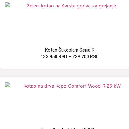
Kotao Šukoplam Serija R
133.950
RSD
–
239.700
RSD