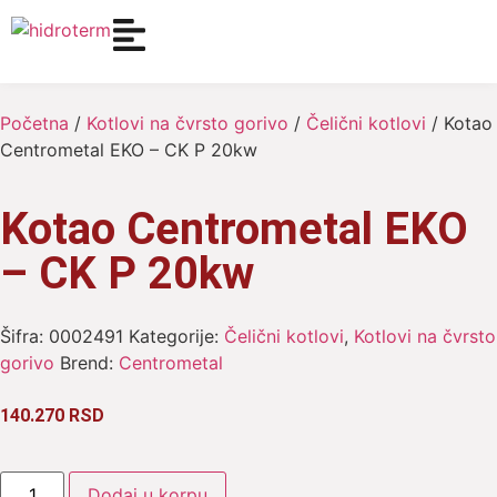
Početna
/
Kotlovi na čvrsto gorivo
/
Čelični kotlovi
/ Kotao
Centrometal EKO – CK P 20kw
Kotao Centrometal EKO
– CK P 20kw
Šifra:
0002491
Kategorije:
Čelični kotlovi
,
Kotlovi na čvrsto
gorivo
Brend:
Centrometal
140.270
RSD
Dodaj u korpu