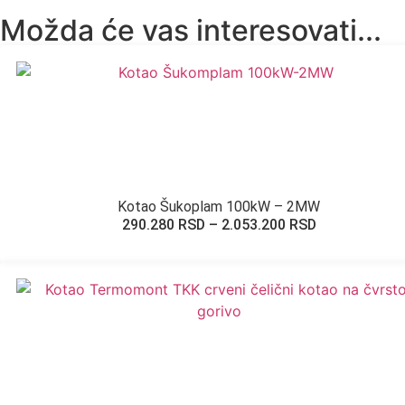
Možda će vas interesovati...
Kotao Šukoplam 100kW – 2MW
290.280
RSD
–
2.053.200
RSD