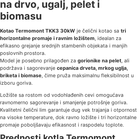
na drvo, ugalj, pelet i
biomasu
Kotao Termomont TKK3 30kW
je čelični kotao sa
tri
horizontalne promaje i ravnim ložištem
, idealan za
efikasno grejanje srednjih stambenih objekata i manjih
poslovnih prostora.
Model je posebno prilagođen za
gorionike na pelet
, ali
podržava i sagorevanje
cepanica drveta, mrkog uglja,
briketa i biomase
, čime pruža maksimalnu fleksibilnost u
izboru goriva.
Ložište sa rostom od vodohlađenih cevi omogućava
ravnomerno sagorevanje i smanjenje potrošnje goriva.
Kvalitetni čelični lim garantuje dug vek trajanja i otpornost
na visoke temperature, dok ravno ložište i tri horizontalne
promaje poboljšavaju efikasnost i raspodelu toplote.
Prednosti kotla Termomont