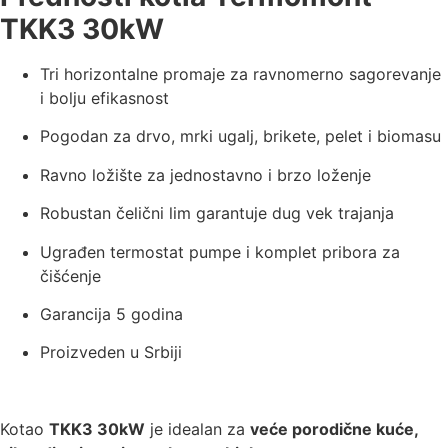
TKK3 30kW
Tri horizontalne promaje za ravnomerno sagorevanje
i bolju efikasnost
Pogodan za drvo, mrki ugalj, brikete, pelet i biomasu
Ravno ložište za jednostavno i brzo loženje
Robustan čelični lim garantuje dug vek trajanja
Ugrađen termostat pumpe i komplet pribora za
čišćenje
Garancija 5 godina
Proizveden u Srbiji
Kotao
TKK3 30kW
je idealan za
veće porodične kuće,