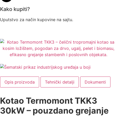
Kako kupiti?
Uputstvo za način kupovine na sajtu.
Opis proizvoda
Tehnički detalji
Dokumenti
Kotao Termomont TKK3
30kW – pouzdano grejanje