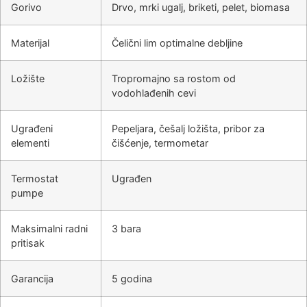
Gorivo
Drvo, mrki ugalj, briketi, pelet, biomasa
Materijal
Čelični lim optimalne debljine
Ložište
Tropromajno sa rostom od
vodohlađenih cevi
Ugrađeni
Pepeljara, češalj ložišta, pribor za
elementi
čišćenje, termometar
Termostat
Ugrađen
pumpe
Maksimalni radni
3 bara
pritisak
Garancija
5 godina