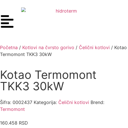
Početna
/
Kotlovi na čvrsto gorivo
/
Čelični kotlovi
/ Kotao
Termomont TKK3 30kW
Kotao Termomont
TKK3 30kW
Šifra:
0002437
Kategorija:
Čelični kotlovi
Brend:
Termomont
160.458
RSD