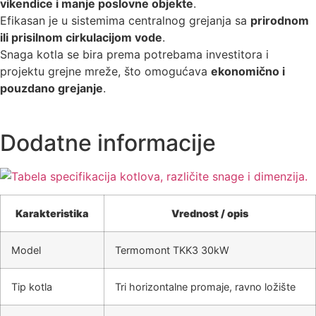
vikendice i manje poslovne objekte
.
Efikasan je u sistemima centralnog grejanja sa
prirodnom
ili prisilnom cirkulacijom vode
.
Snaga kotla se bira prema potrebama investitora i
projektu grejne mreže, što omogućava
ekonomično i
pouzdano grejanje
.
Dodatne informacije
Karakteristika
Vrednost / opis
Model
Termomont TKK3 30kW
Tip kotla
Tri horizontalne promaje, ravno ložište