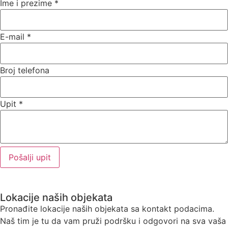
Ime i prezime
*
E-mail
*
Broj telefona
Upit
*
Pošalji upit
Lokacije naših objekata
Pronađite lokacije naših objekata sa kontakt podacima.
Naš tim je tu da vam pruži podršku i odgovori na sva vaša