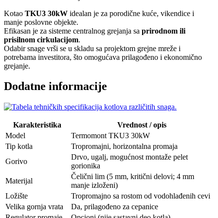
Kotao
TKU3 30kW
idealan je za porodične kuće, vikendice i
manje poslovne objekte.
Efikasan je za sisteme centralnog grejanja sa
prirodnom ili
prisilnom cirkulacijom
.
Odabir snage vrši se u skladu sa projektom grejne mreže i
potrebama investitora, što omogućava prilagođeno i ekonomično
grejanje.
Dodatne informacije
Karakteristika
Vrednost / opis
Model
Termomont TKU3 30kW
Tip kotla
Tropromajni, horizontalna promaja
Drvo, ugalj, mogućnost montaže pelet
Gorivo
gorionika
Čelični lim (5 mm, kritični delovi; 4 mm
Materijal
manje izloženi)
Ložište
Tropromajno sa rostom od vodohlađenih cevi
Velika gornja vrata
Da, prilagođeno za cepanice
Regulator promaje
Opcioni (nije sastavni deo kotla)