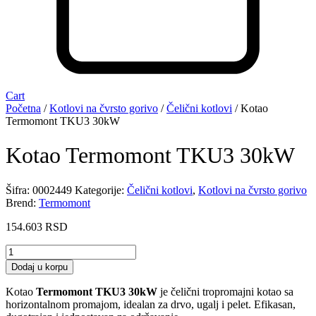
Cart
Početna
/
Kotlovi na čvrsto gorivo
/
Čelični kotlovi
/ Kotao
Termomont TKU3 30kW
Kotao Termomont TKU3 30kW
Šifra:
0002449
Kategorije:
Čelični kotlovi
,
Kotlovi na čvrsto gorivo
Brend:
Termomont
154.603
RSD
Kotao
Termomont
Dodaj u korpu
TKU3
30kW
Kotao
Termomont TKU3 30kW
je čelični tropromajni kotao sa
količina
horizontalnom promajom, idealan za drvo, ugalj i pelet. Efikasan,