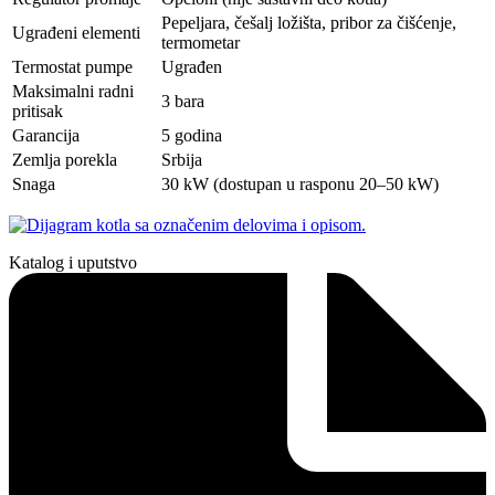
Pepeljara, češalj ložišta, pribor za čišćenje,
Ugrađeni elementi
termometar
Termostat pumpe
Ugrađen
Maksimalni radni
3 bara
pritisak
Garancija
5 godina
Zemlja porekla
Srbija
Snaga
30 kW (dostupan u rasponu 20–50 kW)
Katalog i uputstvo