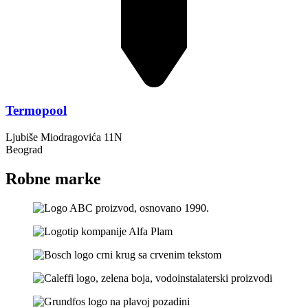
Termopool
Ljubiše Miodragovića 11N
Beograd
Robne marke