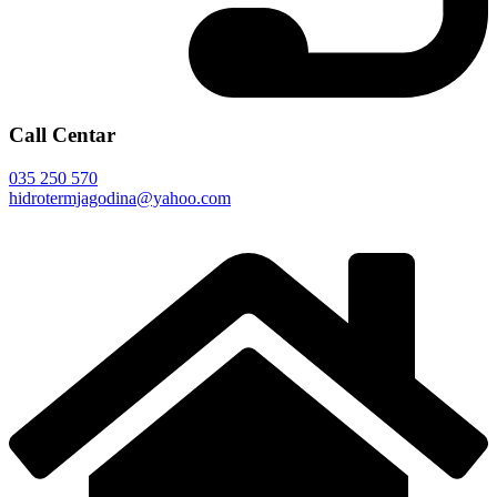
Call Centar
035 250 570
hidrotermjagodina@yahoo.com