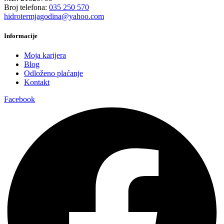
Broj telefona:
035 250 570
hidrotermjagodina@yahoo.com
Informacije
Moja karijera
Blog
Odloženo plaćanje
Kontakt
Facebook