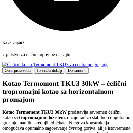
Kako kupiti?
Uputstvo za način kupovine na sajtu.
Opis proizvoda
Tehnički detalji
Dokumenti
Kotao Termomont TKU3 30kW – čelični
tropromajni kotao sa horizontalnom
promajom
Kotao Termomont TKU3 30kW
predstavlja savremen čelični
kotao sa
tropromajnim ložištem
, dizajniran za stabilno i dugotrajno
grejanje manjih i srednjih objekata. Njegova konstrukcija
omogućava optimalno sagorevanje čvrstog goriva, ali je istovremeno