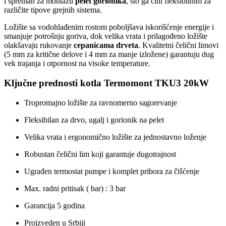
i spreman za montažu
pelet gorionika
, što ga čini fleksibilnim za
različite tipove grejnih sistema.
Ložište sa vodohlađenim rostom poboljšava iskorišćenje energije i
smanjuje potrošnju goriva, dok velika vrata i prilagođeno ložište
olakšavaju rukovanje
cepanicama drveta
. Kvalitetni čelični limovi
(5 mm za kritične delove i 4 mm za manje izložene) garantuju dug
vek trajanja i otpornost na visoke temperature.
Ključne prednosti kotla Termomont TKU3 20kW
Tropromajno ložište za ravnomerno sagorevanje
Fleksibilan za drvo, ugalj i gorionik na pelet
Velika vrata i ergonomično ložište za jednostavno loženje
Robustan čelični lim koji garantuje dugotrajnost
Ugrađen termostat pumpe i komplet pribora za čišćenje
Max. radni pritisak ( bar) : 3 bar
Garancija 5 godina
Proizveden u Srbiji