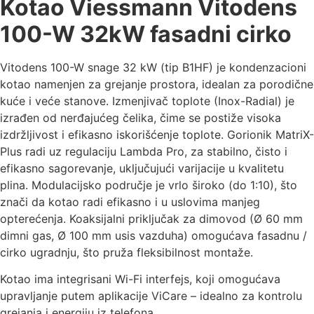
Kotao Viessmann Vitodens
100-W 32kW fasadni cirko
Vitodens 100-W snage 32 kW (tip B1HF) je kondenzacioni
kotao namenjen za grejanje prostora, idealan za porodične
kuće i veće stanove. Izmenjivač toplote (Inox-Radial) je
izrađen od nerđajućeg čelika, čime se postiže visoka
izdržljivost i efikasno iskorišćenje toplote. Gorionik MatriX-
Plus radi uz regulaciju Lambda Pro, za stabilno, čisto i
efikasno sagorevanje, uključujući varijacije u kvalitetu
plina. Modulacijsko područje je vrlo široko (do 1:10), što
znači da kotao radi efikasno i u uslovima manjeg
opterećenja. Koaksijalni priključak za dimovod (Ø 60 mm
dimni gas, Ø 100 mm usis vazduha) omogućava fasadnu /
cirko ugradnju, što pruža fleksibilnost montaže.
Kotao ima integrisani Wi-Fi interfejs, koji omogućava
upravljanje putem aplikacije ViCare – idealno za kontrolu
grejanja i energiju iz telefona.