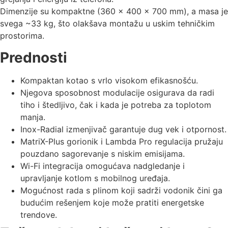
Dimenzije su kompaktne (360 × 400 × 700 mm), a masa je
svega ~33 kg, što olakšava montažu u uskim tehničkim
prostorima.
Prednosti
Kompaktan kotao s vrlo visokom efikasnošću.
Njegova sposobnost modulacije osigurava da radi
tiho i štedljivo, čak i kada je potreba za toplotom
manja.
Inox-Radial izmenjivač garantuje dug vek i otpornost.
MatriX-Plus gorionik i Lambda Pro regulacija pružaju
pouzdano sagorevanje s niskim emisijama.
Wi-Fi integracija omogućava nadgledanje i
upravljanje kotlom s mobilnog uređaja.
Mogućnost rada s plinom koji sadrži vodonik čini ga
budućim rešenjem koje može pratiti energetske
trendove.