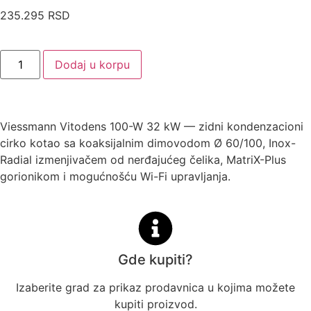
235.295
RSD
Dodaj u korpu
Viessmann Vitodens 100-W 32 kW — zidni kondenzacioni
cirko kotao sa koaksijalnim dimovodom Ø 60/100, Inox-
Radial izmenjivačem od nerđajućeg čelika, MatriX-Plus
gorionikom i mogućnošću Wi-Fi upravljanja.
Gde kupiti?
Izaberite grad za prikaz prodavnica u kojima možete
kupiti proizvod.