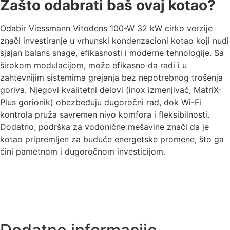
Zašto odabrati baš ovaj kotao?
Odabir Viessmann Vitodens 100-W 32 kW cirko verzije
znači investiranje u vrhunski kondenzacioni kotao koji nudi
sjajan balans snage, efikasnosti i moderne tehnologije. Sa
širokom modulacijom, može efikasno da radi i u
zahtevnijim sistemima grejanja bez nepotrebnog trošenja
goriva. Njegovi kvalitetni delovi (inox izmenjivač, MatriX-
Plus gorionik) obezbeđuju dugoročni rad, dok Wi-Fi
kontrola pruža savremen nivo komfora i fleksibilnosti.
Dodatno, podrška za vodonične mešavine znači da je
kotao pripremljen za buduće energetske promene, što ga
čini pametnom i dugoročnom investicijom.