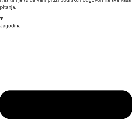
Naš tim je tu da vam pruži podršku i odgovori na sva vaša
pitanja.
Jagodina