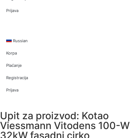
Prijava
Russian
Korpa
Plaćanje
Registracija
Prijava
Upit za proizvod: Kotao
Viessmann Vitodens 100-W
32kW fasadni cirko