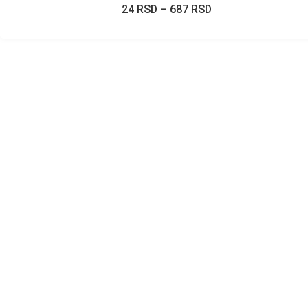
24
RSD
–
687
RSD