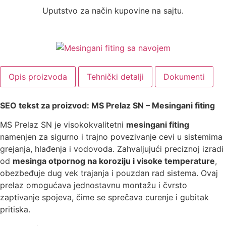
Uputstvo za način kupovine na sajtu.
Opis proizvoda
Tehnički detalji
Dokumenti
SEO tekst za proizvod: MS Prelaz SN – Mesingani fiting
MS Prelaz SN je visokokvalitetni
mesingani fiting
namenjen za sigurno i trajno povezivanje cevi u sistemima
grejanja, hlađenja i vodovoda. Zahvaljujući preciznoj izradi
od
mesinga otpor­nog na koroziju i visoke temperature
,
obezbeđuje dug vek trajanja i pouzdan rad sistema. Ovaj
prelaz omogućava jednostavnu montažu i čvrsto
zaptivanje spojeva, čime se sprečava curenje i gubitak
pritiska.