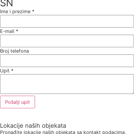
SN
Ime i prezime
*
E-mail
*
Broj telefona
Upit
*
Pošalji upit
Lokacije naših objekata
Pronađite lokacije naših objekata sa kontakt podacima.