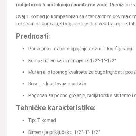
radijatorskih instalacija i sanitarne vode
. Precizna iz
Ovaj T komad je kompatibilan sa standardnim cevima di
i otporan na koroziju, što garantuje dug vek trajanja i stabi
Prednosti:
Pouzdano i stabilno spajanje cevi u T konfiguraciji
Kompatibilan sa dimenzijama 1/2″-1″-1/2″
Materijal otpornog kvaliteta za dugotrajnost i pou
Brza i jednostavna montaža
Pogodan za podno grejanje, radijatorske sisteme i s
Tehničke karakteristike:
Tip: T komad
Dimenzije priključaka: 1/2″-1″-1/2″