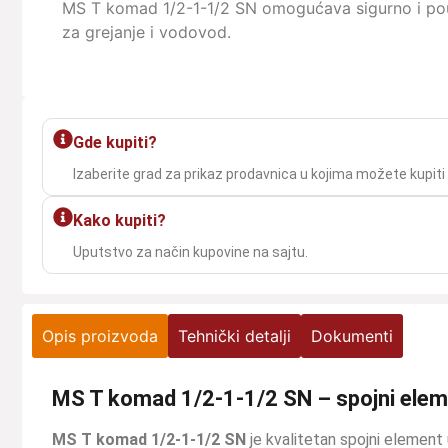
MS T komad 1/2-1-1/2 SN omogućava sigurno i pouz
za grejanje i vodovod.
Gde kupiti?
Izaberite grad za prikaz prodavnica u kojima možete kupiti
Kako kupiti?
Uputstvo za način kupovine na sajtu.
Opis proizvoda
Tehnički detalji
Dokumenti
MS T komad 1/2-1-1/2 SN – spojni eleme
MS T komad 1/2-1-1/2 SN
je kvalitetan spojni element 