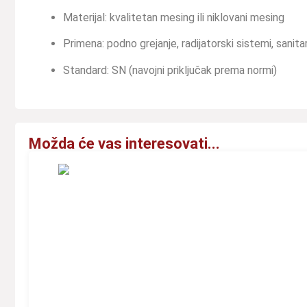
Materijal: kvalitetan mesing ili niklovani mesing
Primena: podno grejanje, radijatorski sistemi, sanit
Standard: SN (navojni priključak prema normi)
Možda će vas interesovati...