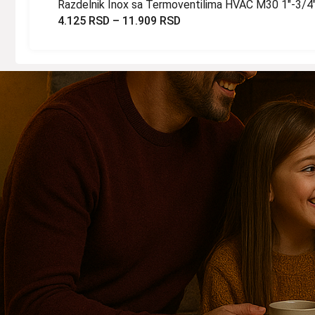
Razdelnik Inox sa Termoventilima HVAC M30 1″-3/4″
4.125
RSD
–
11.909
RSD