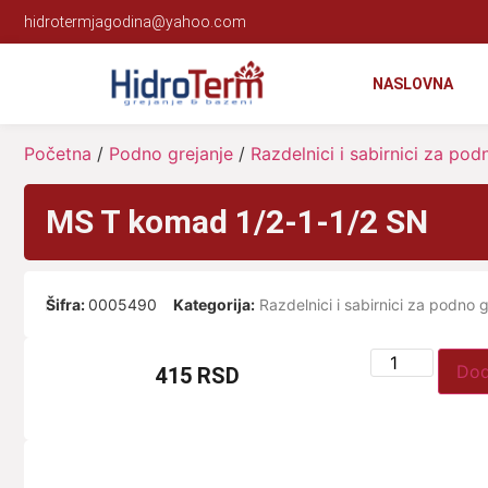
hidrotermjagodina@yahoo.com
NASLOVNA
Početna
/
Podno grejanje
/
Razdelnici i sabirnici za pod
MS T komad 1/2-1-1/2 SN
Šifra:
0005490
Kategorija:
Razdelnici i sabirnici za podno g
Dod
415
RSD