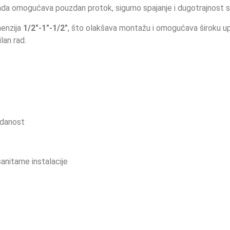
rada omogućava pouzdan protok, sigurno spajanje i dugotrajnost 
menzija
1/2″-1″-1/2″
, što olakšava montažu i omogućava široku upo
lan rad.
zdanost
anitarne instalacije