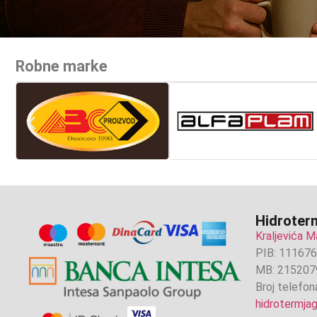
Robne marke
Hidroterm
Kraljevića M
PIB: 11167
MB: 215207
Broj telefon
hidrotermj