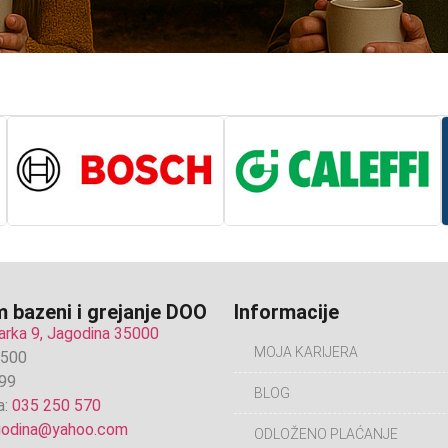
 bazeni i grejanje DOO
Informacije
arka 9, Jagodina 35000
MOJA KARIJERA
6500
99
BLOG
a:
035 250 570
agodina@yahoo.com
ODLOŽENO PLAĆANJE