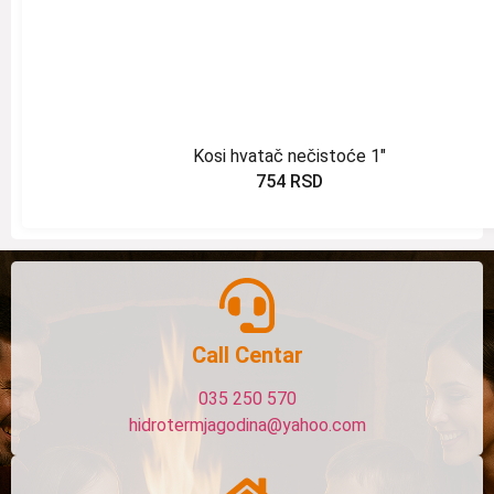
Kosi hvatač nečistoće 1″
754
RSD
Call Centar
035 250 570
hidrotermjagodina@yahoo.com