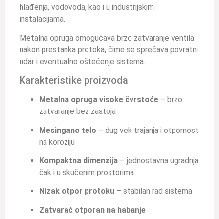
hlađenja, vodovoda, kao i u industrijskim
instalacijama.
Metalna opruga omogućava brzo zatvaranje ventila
nakon prestanka protoka, čime se sprečava povratni
udar i eventualno oštećenje sistema.
Karakteristike proizvoda
Metalna opruga visoke čvrstoće
– brzo
zatvaranje bez zastoja
Mesingano telo
– dug vek trajanja i otpornost
na koroziju
Kompaktna dimenzija
– jednostavna ugradnja
čak i u skučenim prostorima
Nizak otpor protoku
– stabilan rad sistema
Zatvarač otporan na habanje