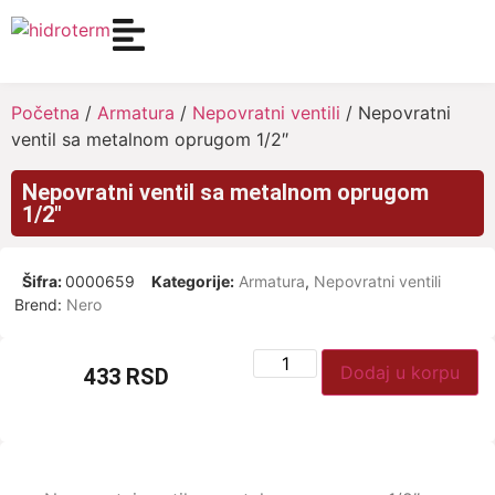
Početna
/
Armatura
/
Nepovratni ventili
/ Nepovratni
ventil sa metalnom oprugom 1/2″
Nepovratni ventil sa metalnom oprugom
1/2″
Šifra:
0000659
Kategorije:
Armatura
,
Nepovratni ventili
Brend:
Nero
Dodaj u korpu
433
RSD