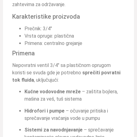
zahtevima za održavanje.
Karakteristike proizvoda
Prečnik: 3/4″
Vrsta opruge: plastična
Primena: centralno grejanje
Primena
Nepovratni ventil 3/4″ sa plastičnom oprugom
koristi se svuda gde je potrebno
sprečiti povratni
tok fluida
, uključujući:
Kućne vodovodne mreže
– zaštita bojlera,
mašina za veš, tuš sistema
Hidrofori i pumpe
– očuvanje pritiska i
sprečavanje vraćanja vode u pumpu
Sistemi za navodnjavanje
– sprečavanje