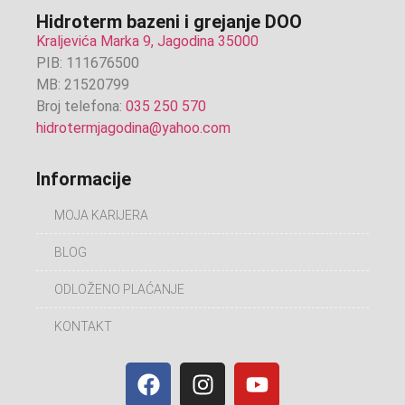
Hidroterm bazeni i grejanje DOO
Kraljevića Marka 9, Jagodina 35000
PIB: 111676500
MB: 21520799
Broj telefona:
035 250 570
hidrotermjagodina@yahoo.com
Informacije
MOJA KARIJERA
BLOG
ODLOŽENO PLAĆANJE
KONTAKT