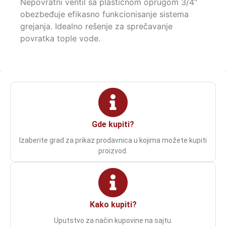
Nepovratni ventil sa plastičnom oprugom 3/4″
obezbeđuje efikasno funkcionisanje sistema
grejanja. Idealno rešenje za sprečavanje
povratka tople vode.
Gde kupiti?
Izaberite grad za prikaz prodavnica u kojima možete kupiti
proizvod.
Kako kupiti?
Uputstvo za način kupovine na sajtu.