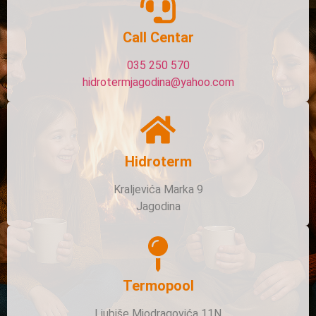
Call Centar
035 250 570
hidrotermjagodina@yahoo.com
Hidroterm
Kraljevića Marka 9
Jagodina
Termopool
Ljubiše Miodragovića 11N