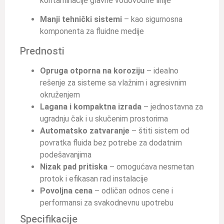
kontaminacije glavne vodovodne linije
Manji tehnički sistemi
– kao sigurnosna
komponenta za fluidne medije
Prednosti
Opruga otporna na koroziju
– idealno
rešenje za sisteme sa vlažnim i agresivnim
okruženjem
Lagana i kompaktna izrada
– jednostavna za
ugradnju čak i u skučenim prostorima
Automatsko zatvaranje
– štiti sistem od
povratka fluida bez potrebe za dodatnim
podešavanjima
Nizak pad pritiska
– omogućava nesmetan
protok i efikasan rad instalacije
Povoljna cena
– odličan odnos cene i
performansi za svakodnevnu upotrebu
Specifikacije