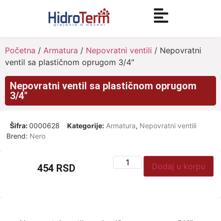
Početna
/
Armatura
/
Nepovratni ventili
/ Nepovratni
ventil sa plastičnom oprugom 3/4″
Nepovratni ventil sa plastičnom oprugom
3/4″
Šifra:
0000628
Kategorije:
Armatura
,
Nepovratni ventili
Brend:
Nero
Dodaj u korpu
454
RSD