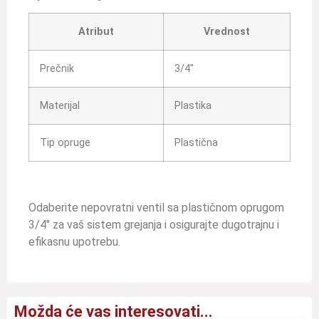
Atribut
Vrednost
Prečnik
3/4″
Materijal
Plastika
Tip opruge
Plastična
Odaberite nepovratni ventil sa plastičnom oprugom
3/4″ za vaš sistem grejanja i osigurajte dugotrajnu i
efikasnu upotrebu.
Možda će vas interesovati...