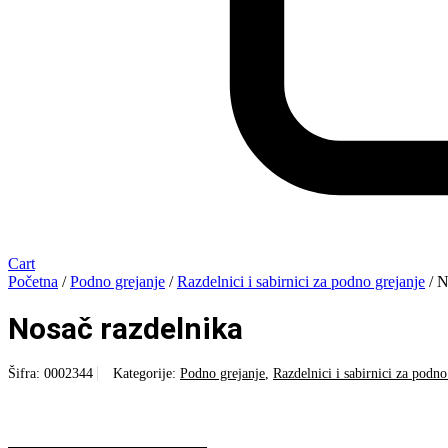
Cart
Početna
/
Podno grejanje
/
Razdelnici i sabirnici za podno grejanje
/ N
Nosač razdelnika
Šifra:
0002344
Kategorije:
Podno grejanje
,
Razdelnici i sabirnici za podno