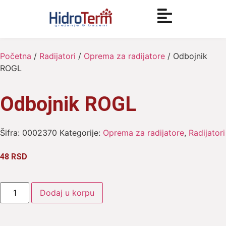
Početna
/
Radijatori
/
Oprema za radijatore
/ Odbojnik
ROGL
Odbojnik ROGL
Šifra:
0002370
Kategorije:
Oprema za radijatore
,
Radijatori
48
RSD
Dodaj u korpu