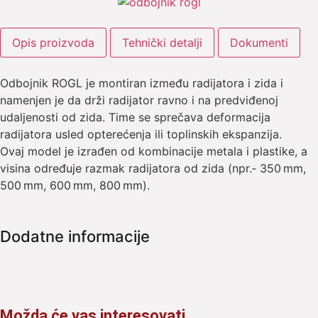
Opis proizvoda
Tehnički detalji
Dokumenti
Odbojnik ROGL je montiran između radijatora i zida i
namenjen je da drži radijator ravno i na predviđenoj
udaljenosti od zida. Time se sprečava deformacija
radijatora usled opterećenja ili toplinskih ekspanzija.
Ovaj model je izrađen od kombinacije metala i plastike, a
visina određuje razmak radijatora od zida (npr.‑ 350 mm,
500 mm, 600 mm, 800 mm).
Dodatne informacije
Možda će vas interesovati...