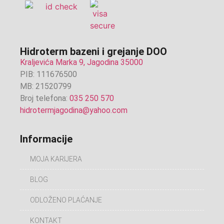
Hidroterm bazeni i grejanje DOO
Kraljevića Marka 9, Jagodina 35000
PIB: 111676500
MB: 21520799
Broj telefona:
035 250 570
hidrotermjagodina@yahoo.com
Informacije
MOJA KARIJERA
BLOG
ODLOŽENO PLAĆANJE
KONTAKT