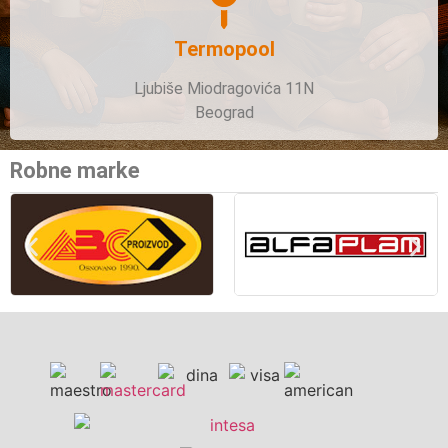
Termopool
Ljubiše Miodragovića 11N
Beograd
Robne marke