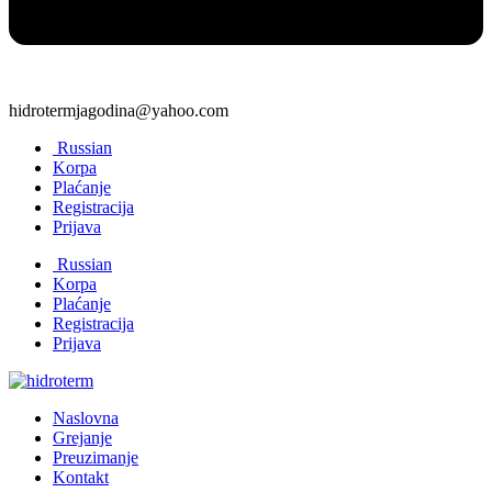
hidrotermjagodina@yahoo.com
Russian
Korpa
Plaćanje
Registracija
Prijava
Russian
Korpa
Plaćanje
Registracija
Prijava
Naslovna
Grejanje
Preuzimanje
Kontakt