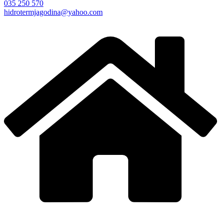
035 250 570
hidrotermjagodina@yahoo.com