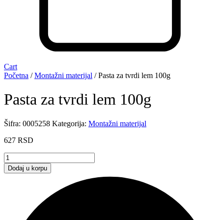
Cart
Početna
/
Montažni materijal
/ Pasta za tvrdi lem 100g
Pasta za tvrdi lem 100g
Šifra:
0005258
Kategorija:
Montažni materijal
627
RSD
Pasta
za
Dodaj u korpu
tvrdi
lem
100g
količina