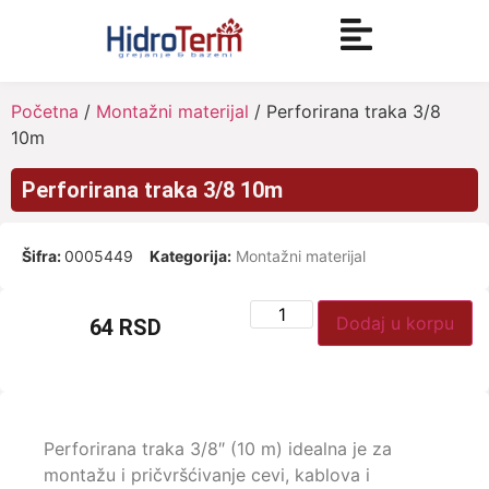
Početna
/
Montažni materijal
/ Perforirana traka 3/8
10m
Perforirana traka 3/8 10m
Šifra:
0005449
Kategorija:
Montažni materijal
Dodaj u korpu
64
RSD
Perforirana traka 3/8″ (10 m) idealna je za
montažu i pričvršćivanje cevi, kablova i