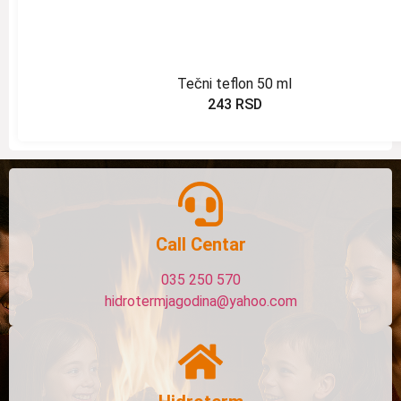
Tečni teflon 50 ml
243
RSD
Call Centar
035 250 570
hidrotermjagodina@yahoo.com