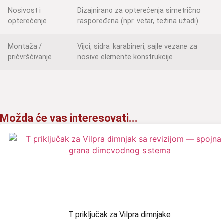
Nosivost i
Dizajnirano za opterećenja simetrično
opterećenje
raspoređena (npr. vetar, težina užadi)
Montaža /
Vijci, sidra, karabineri, sajle vezane za
pričvršćivanje
nosive elemente konstrukcije
Možda će vas interesovati...
T priključak za Vilpra dimnjake