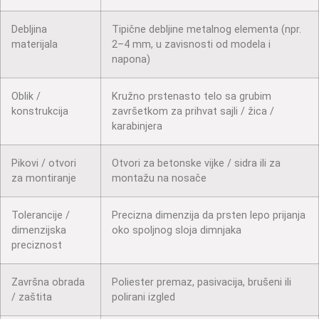
Debljina
Tipične debljine metalnog elementa (npr.
materijala
2–4 mm, u zavisnosti od modela i
napona)
Oblik /
Kružno prstenasto telo sa grubim
konstrukcija
završetkom za prihvat sajli / žica /
karabinjera
Pikovi / otvori
Otvori za betonske vijke / sidra ili za
za montiranje
montažu na nosače
Tolerancije /
Precizna dimenzija da prsten lepo prijanja
dimenzijska
oko spoljnog sloja dimnjaka
preciznost
Završna obrada
Poliester premaz, pasivacija, brušeni ili
/ zaštita
polirani izgled