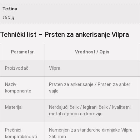
Težina
150 g
Tehnički list – Prsten za ankerisanje Vilpra
Parametar
Vrednost / Opis
Proizvođač
Vilpra
Naziv
Prsten za ankerisanje / Prsten za anker
komponente
sajle
Materijal
Nerđajući čelik / legirani čelik / kvalitetni
metal otporan na koroziju
Prečnici
Namenjen za standardne dimnjake Vilpra
kompatibilnosti
250 mm