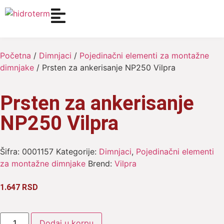
Početna
/
Dimnjaci
/
Pojedinačni elementi za montažne
dimnjake
/ Prsten za ankerisanje NP250 Vilpra
Prsten za ankerisanje
NP250 Vilpra
Šifra:
0001157
Kategorije:
Dimnjaci
,
Pojedinačni elementi
za montažne dimnjake
Brend:
Vilpra
1.647
RSD
Dodaj u korpu