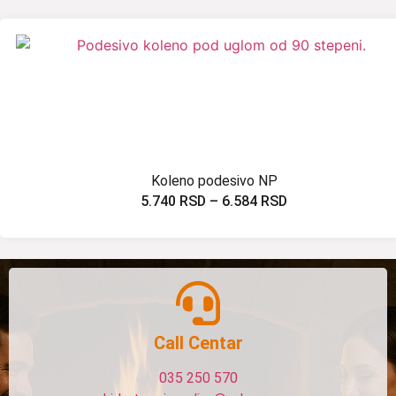
Koleno podesivo NP
5.740
RSD
–
6.584
RSD
Call Centar
035 250 570