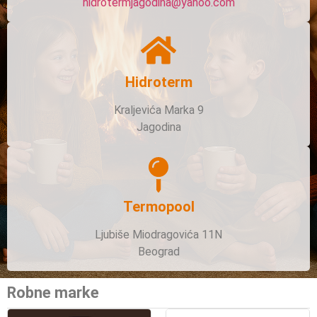
hidrotermjagodina@yahoo.com
Hidroterm
Kraljevića Marka 9
Jagodina
Termopool
Ljubiše Miodragovića 11N
Beograd
Robne marke