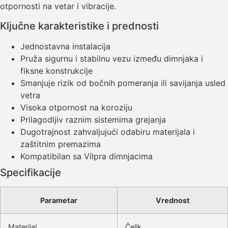
otpornosti na vetar i vibracije.
Ključne karakteristike i prednosti
Jednostavna instalacija
Pruža sigurnu i stabilnu vezu između dimnjaka i
fiksne konstrukcije
Smanjuje rizik od bočnih pomeranja ili savijanja usled
vetra
Visoka otpornost na koroziju
Prilagodljiv raznim sistemima grejanja
Dugotrajnost zahvaljujući odabiru materijala i
zaštitnim premazima
Kompatibilan sa Vilpra dimnjacima
Specifikacije
Parametar
Vrednost
Materijal
Čelik