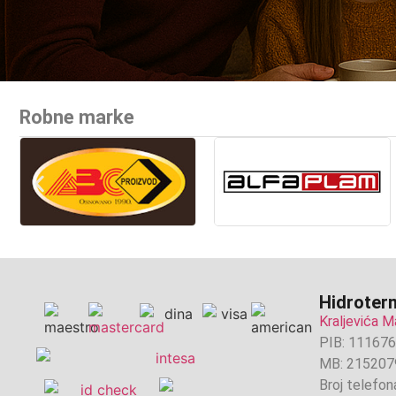
Robne marke
Hidroterm
Kraljevića M
PIB: 11167
MB: 215207
Broj telefon