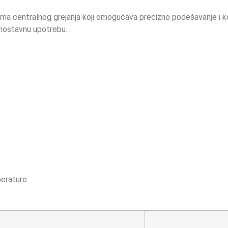
stema centralnog grejanja koji omogućava precizno podešavanje i 
dnostavnu upotrebu.
perature