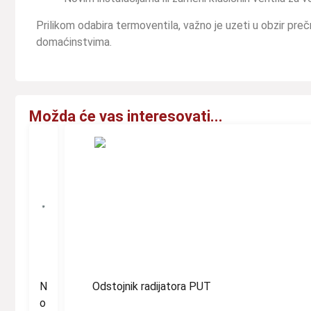
Prilikom odabira termoventila, važno je uzeti u obzir prečn
domaćinstvima.
Možda će vas interesovati...
N
Odstojnik radijatora PUT
o