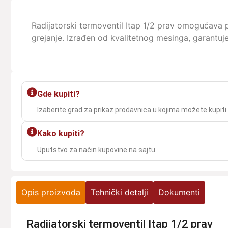
Radijatorski termoventil Itap 1/2 prav omogućava 
grejanje. Izrađen od kvalitetnog mesinga, garantuj
Gde kupiti?
Izaberite grad za prikaz prodavnica u kojima možete kupiti
Kako kupiti?
Uputstvo za način kupovine na sajtu.
Opis proizvoda
Tehnički detalji
Dokumenti
Radijatorski termoventil Itap 1/2 prav