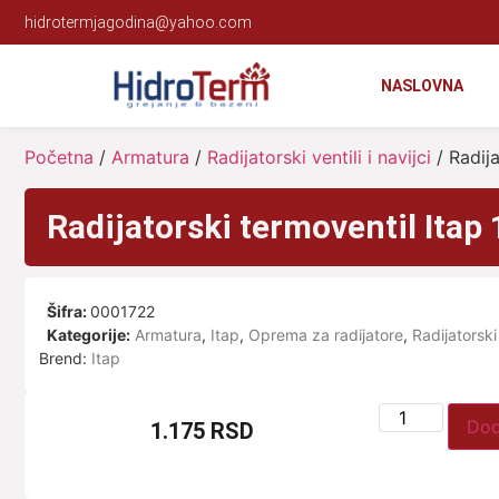
hidrotermjagodina@yahoo.com
NASLOVNA
Početna
/
Armatura
/
Radijatorski ventili i navijci
/ Radija
Radijatorski termoventil Itap 
Šifra:
0001722
Kategorije:
Armatura
,
Itap
,
Oprema za radijatore
,
Radijatorski 
Brend:
Itap
Dod
1.175
RSD