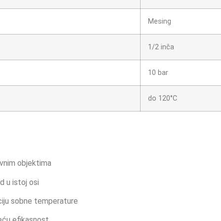
Mesing
1/2 inča
10 bar
do 120°C
ovnim objektima
 u istoj osi
ciju sobne temperature
veću efikasnost