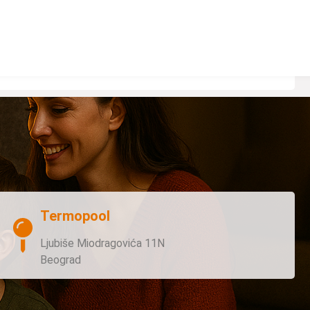
Termopool
Ljubiše Miodragovića 11N
Beograd