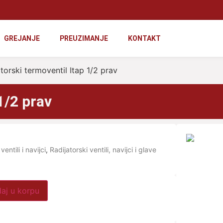
GREJANJE
PREUZIMANJE
KONTAKT
torski termoventil Itap 1/2 prav
1/2 prav
ventili i navijci
,
Radijatorski ventili, navijci i glave
aj u korpu