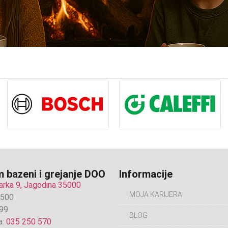
 bazeni i grejanje DOO
Informacije
arka 9, Jagodina 35000
MOJA KARIJERA
6500
99
BLOG
a:
035 250 570