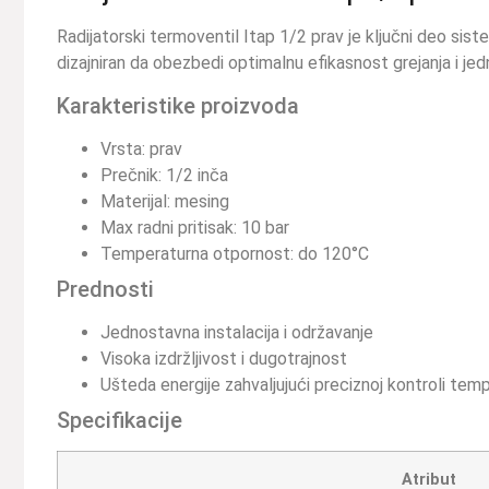
Radijatorski termoventil Itap 1/2 prav je ključni deo si
dizajniran da obezbedi optimalnu efikasnost grejanja i je
Karakteristike proizvoda
Vrsta: prav
Prečnik: 1/2 inča
Materijal: mesing
Max radni pritisak: 10 bar
Temperaturna otpornost: do 120°C
Prednosti
Jednostavna instalacija i održavanje
Visoka izdržljivost i dugotrajnost
Ušteda energije zahvaljujući preciznoj kontroli tem
Specifikacije
Atribut