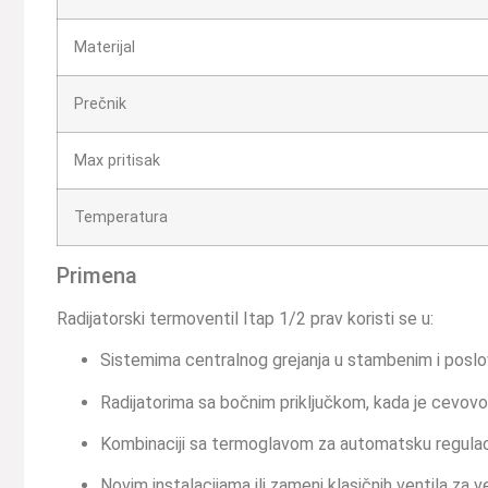
Materijal
Prečnik
Max pritisak
Temperatura
Primena
Radijatorski termoventil Itap 1/2 prav koristi se u:
Sistemima centralnog grejanja u stambenim i posl
Radijatorima sa bočnim priključkom, kada je cevovod
Kombinaciji sa termoglavom za automatsku regula
Novim instalacijama ili zameni klasičnih ventila za 