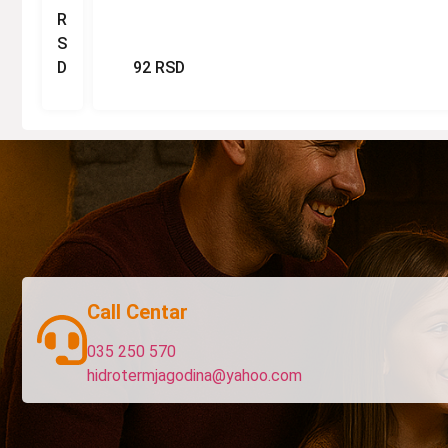
R
S
D
92
RSD
Call Centar
035 250 570
hidrotermjagodina@yahoo.com