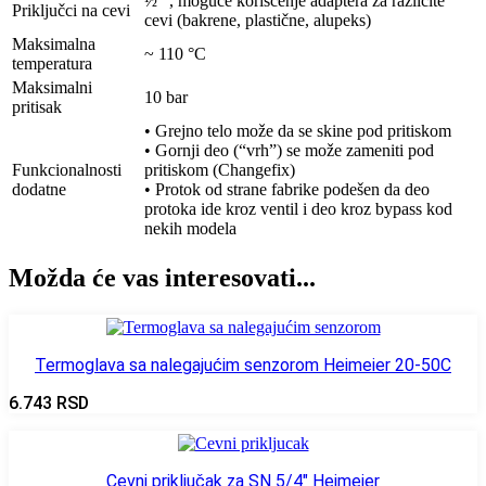
½″ , moguće korišćenje adaptera za različite
Priključci na cevi
cevi (bakrene, plastične, alupeks)
Maksimalna
~ 110 °C
temperatura
Maksimalni
10 bar
pritisak
• Grejno telo može da se skine pod pritiskom
• Gornji deo (“vrh”) se može zameniti pod
Funkcionalnosti
pritiskom (Changefix)
dodatne
• Protok od strane fabrike podešen da deo
protoka ide kroz ventil i deo kroz bypass kod
nekih modela
Možda će vas interesovati...
Termoglava sa nalegajućim senzorom Heimeier 20-50C
6.743
RSD
Cevni priključak za SN 5/4″ Heimeier