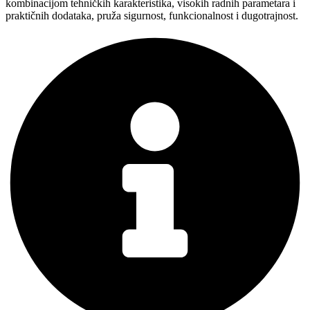
kombinacijom tehničkih karakteristika, visokih radnih parametara i
praktičnih dodataka, pruža sigurnost, funkcionalnost i dugotrajnost.