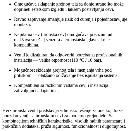
Omogućava sklapanje grejnog tela sa donje strane što može
doprineti estetskom izgledu i lakšem postavljanju cevi.
Ravno zaptivanje smanjuje rizik od curenja i pojednostavljuje
montažu.
Kapilarna cev (uronska cev) omogućava precizan rad i
olakšava smeštaj senzora / termostatske glave ako je
kompatibilna.
Ventil je dizajniran da odgovoriti potrebama profesionalnih
instalacija — velika otpornost (110 °C / 10 bar).
Mogućnost skidanja grejnog tela i menjanja vrha pod
pritiskom — olakšano održavanje bez ispuštanja sistema.
Kompatibilan sa različitim vrstama cevi i instalacija
zahvaljujući adapterima.
Herz uronski ventil predstavlja vrhunsko rešenje za one koji traže
pouzdan ventil sa uronskom cevi za moderno grejno telo. Sa
kombinacijom tehničkih karakteristika, visokih radnih parametara i
praktičnih dodataka, pruža sigurnost, funkcionalnost i dugotrajnost.