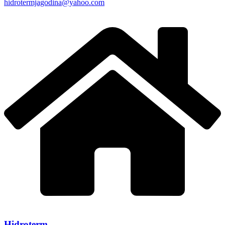
hidrotermjagodina@yahoo.com
Hidroterm