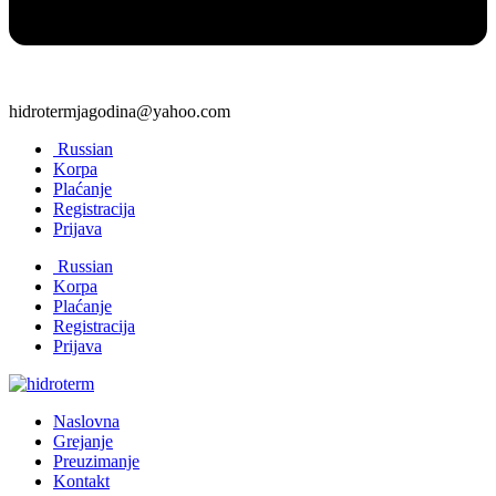
hidrotermjagodina@yahoo.com
Russian
Korpa
Plaćanje
Registracija
Prijava
Russian
Korpa
Plaćanje
Registracija
Prijava
Naslovna
Grejanje
Preuzimanje
Kontakt