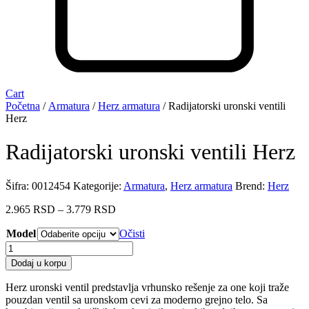
Cart
Početna
/
Armatura
/
Herz armatura
/ Radijatorski uronski ventili
Herz
Radijatorski uronski ventili Herz
Šifra:
0012454
Kategorije:
Armatura
,
Herz armatura
Brend:
Herz
Raspon
2.965
RSD
–
3.779
RSD
cena:
Model
od
Očisti
2.965 RSD
Radijatorski
do
uronski
Dodaj u korpu
3.779 RSD
ventili
Herz
Herz uronski ventil predstavlja vrhunsko rešenje za one koji traže
količina
pouzdan ventil sa uronskom cevi za moderno grejno telo. Sa