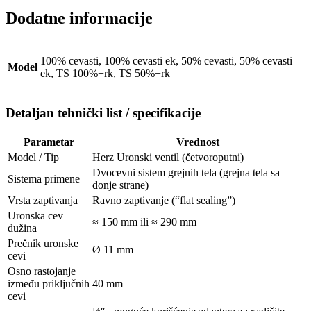
Dodatne informacije
100% cevasti, 100% cevasti ek, 50% cevasti, 50% cevasti
Model
ek, TS 100%+rk, TS 50%+rk
Detaljan tehnički list / specifikacije
Parametar
Vrednost
Model / Tip
Herz Uronski ventil (četvoroputni)
Dvocevni sistem grejnih tela (grejna tela sa
Sistema primene
donje strane)
Vrsta zaptivanja
Ravno zaptivanje (“flat sealing”)
Uronska cev
≈ 150 mm ili ≈ 290 mm
dužina
Prečnik uronske
Ø 11 mm
cevi
Osno rastojanje
između priključnih
40 mm
cevi