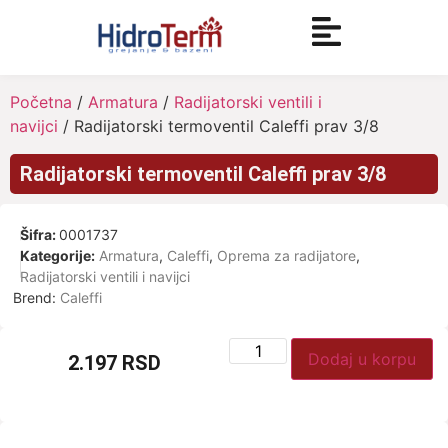
Početna
/
Armatura
/
Radijatorski ventili i
navijci
/ Radijatorski termoventil Caleffi prav 3/8
Radijatorski termoventil Caleffi prav 3/8
Šifra:
0001737
Kategorije:
Armatura
,
Caleffi
,
Oprema za radijatore
,
Radijatorski ventili i navijci
Brend:
Caleffi
Dodaj u korpu
2.197
RSD