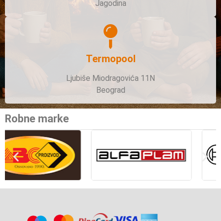
Jagodina
Termopool
Ljubiše Miodragovića 11N
Beograd
Robne marke