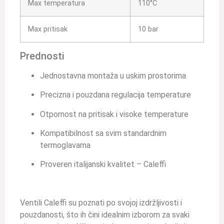
Max temperatura
110°C
Max pritisak
10 bar
Prednosti
Jednostavna montaža u uskim prostorima
Precizna i pouzdana regulacija temperature
Otpornost na pritisak i visoke temperature
Kompatibilnost sa svim standardnim
termoglavama
Proveren italijanski kvalitet – Caleffi
Ventili Caleffi su poznati po svojoj izdržljivosti i
pouzdanosti, što ih čini idealnim izborom za svaki