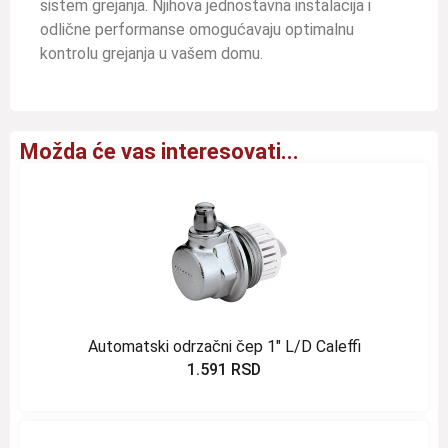
sistem grejanja. Njihova jednostavna instalacija i
odlične performanse omogućavaju optimalnu
kontrolu grejanja u vašem domu.
Možda će vas interesovati...
Automatski odrzačni čep 1″ L/D Caleffi
1.591
RSD