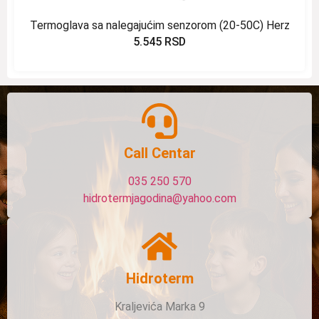
Termoglava sa nalegajućim senzorom (20-50C) Herz
5.545
RSD
Call Centar
035 250 570
hidrotermjagodina@yahoo.com
Hidroterm
Kraljevića Marka 9