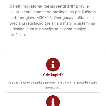
Caleffi radijatorski termoventil 3/8″ prav
je
linijski ventil izrađen od mesinga, sa priključkom
za termoglavu M30x1.5. Omogućava efikasnu i
preciznu regulaciju grejanja u manjim sistemima
i idealan je za instalacije sa cevima manjeg
prečnika.
Gde kupiti?
Izaberite grad za prikaz prodavnica u kojima možete kupiti
proizvod.