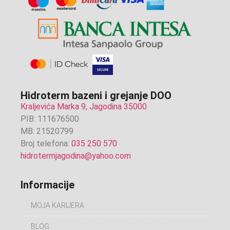
Hidroterm bazeni i grejanje DOO
Kraljevića Marka 9, Jagodina 35000
PIB: 111676500
MB: 21520799
Broj telefona:
035 250 570
hidrotermjagodina@yahoo.com
Informacije
MOJA KARIJERA
BLOG