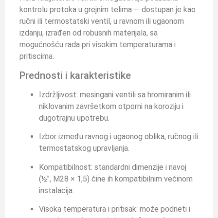
kontrolu protoka u grejnim telima — dostupan je kao
ručni ili termostatski ventil, u ravnom ili ugaonom
izdanju, izrađen od robusnih materijala, sa
mogućnošću rada pri visokim temperaturama i
pritiscima.
Prednosti i karakteristike
Izdržljivost: mesingani ventili sa hromiranim ili
niklovanim završetkom otporni na koroziju i
dugotrajnu upotrebu.
Izbor između ravnog i ugaonog oblika, ručnog ili
termostatskog upravljanja.
Kompatibilnost: standardni dimenzije i navoj
(½″, M28 × 1,5) čine ih kompatibilnim većinom
instalacija.
Visoka temperatura i pritisak: može podneti i