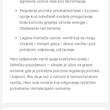
agresivne uslove rada bez deformacija.
Regulacija protoka: prednameštanje / by-pass
opcije kod određenih modela omogućavaju
bolju kontrolu grejanja, uštede energije i
izbalansiran rad sistema.
Lagana montaža i servis: ventili koji se mogu
otvarati / menjati glava / delovi ventila i pod
pritiskom, olakšavaju održavanje.
Herz radijatorski ventil spaja kvalitetnu izradu i
tehničku pouzdanost — idealan je izbor za grejne
sisteme gde je potrebna precizna regulacija protoka
i trajnost. Bilo da je reč o ručnom ili termostatskom
ventilu, Herz nudi modele koji odgovaraju različitim
potrebama i instalacijskim uslovima.