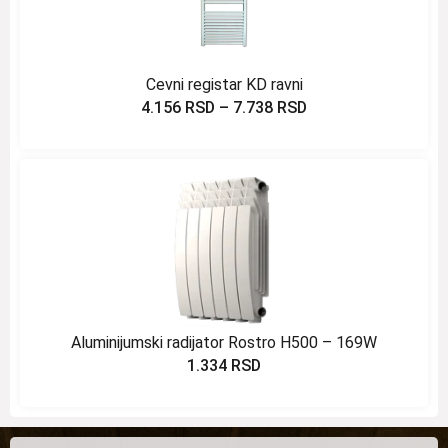
Cevni registar KD ravni
4.156
RSD
–
7.738
RSD
Aluminijumski radijator Rostro H500 – 169W
1.334
RSD