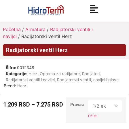
Početna
/
Armatura
/
Radijatorski ventili i
navijci
/ Radijatorski ventil Herz
Radijatorski ventil Herz
Šifra:
0012348
Kategorije:
Herz
,
Oprema za radijatore
,
Radijatori
,
Radijatorski ventili i navijci
,
Radijatorski ventili, navijci i glave
Brend:
Herz
1.209
RSD
–
7.275
RSD
Pravac
Očisti