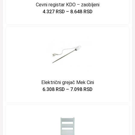
Cevni registar KDO – zaobljeni
4.327
RSD
–
8.648
RSD
Električni grejač Mek Cini
6.308
RSD
–
7.098
RSD