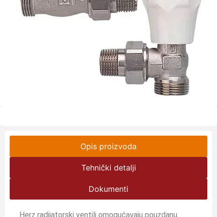
Opis proizvoda
Tehnički detalji
Dokumenti
Herz radijatorski ventili omogućavaju pouzdanu