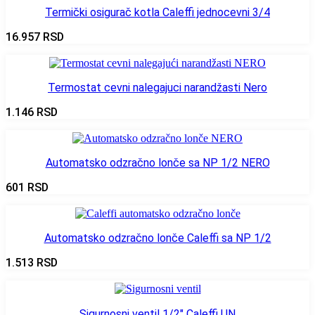
Termički osigurač kotla Caleffi jednocevni 3/4
16.957
RSD
Termostat cevni nalegajuci narandžasti Nero
1.146
RSD
Automatsko odzračno lonče sa NP 1/2 NERO
601
RSD
Automatsko odzračno lonče Caleffi sa NP 1/2
1.513
RSD
Sigurnosni ventil 1/2″ Caleffi UN