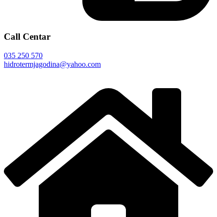
Call Centar
035 250 570
hidrotermjagodina@yahoo.com