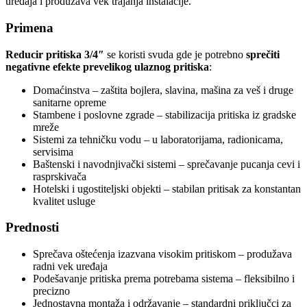
uređaja i produžava vek trajanja instalacije.
Primena
Reducir pritiska 3/4″
se koristi svuda gde je potrebno
sprečiti
negativne efekte prevelikog ulaznog pritiska
:
Domaćinstva – zaštita bojlera, slavina, mašina za veš i druge
sanitarne opreme
Stambene i poslovne zgrade – stabilizacija pritiska iz gradske
mreže
Sistemi za tehničku vodu – u laboratorijama, radionicama,
servisima
Baštenski i navodnjivački sistemi – sprečavanje pucanja cevi i
rasprskivača
Hotelski i ugostiteljski objekti – stabilan pritisak za konstantan
kvalitet usluge
Prednosti
Sprečava oštećenja izazvana visokim pritiskom – produžava
radni vek uređaja
Podešavanje pritiska prema potrebama sistema – fleksibilno i
precizno
Jednostavna montaža i održavanje – standardni priključci za