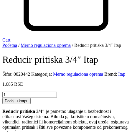
Cart
Početna
/
Merno regulaciona oprema
/ Reducir pritiska 3/4″ Itap
Reducir pritiska 3/4″ Itap
Šifra:
0020442
Kategorija:
Merno regulaciona oprema
Brend:
Itap
1.685
RSD
Reducir
pritiska
Dodaj u korpu
3/4"
Itap
Reducir pritiska 3/4″
je pametno ulaganje u bezbednost i
količina
efikasnost Vašeg sistema. Bilo da ga koristite u domaćinstvu,
vikendici, radionici ili komercijalnom objektu, ovaj uređaj osigurava
optimalan pritisak i štiti sve povezane komponente od prekomernog