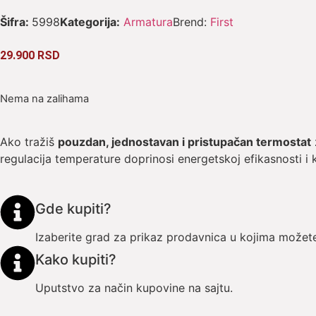
Šifra:
5998
Kategorija:
Armatura
Brend:
First
29.900
RSD
Nema na zalihama
Ako tražiš
pouzdan, jednostavan i pristupačan termostat
regulacija temperature doprinosi energetskoj efikasnosti i
Gde kupiti?
Izaberite grad za prikaz prodavnica u kojima možete
Kako kupiti?
Uputstvo za način kupovine na sajtu.