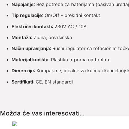
Napajanje
: Bez potrebe za baterijama (pasivan uređaj
Tip regulacije
: On/Off – prekidni kontakt
Električni kontakti
: 230V AC / 10A
Montaža
: Zidna, površinska
Način upravljanja
: Ručni regulator sa rotacionim toč
Materijal kućišta
: Plastika otporna na toplotu
Dimenzije
: Kompaktne, idealne za kućnu i kancelarij
Sertifikati
: CE, EN standardi
Možda će vas interesovati...