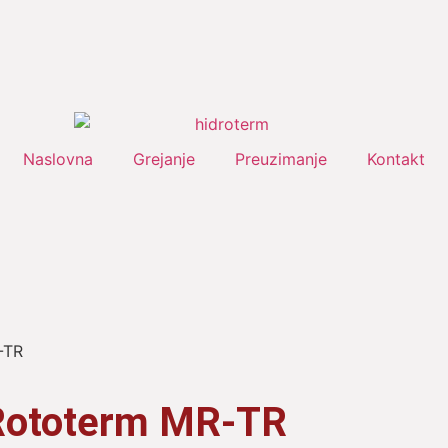
Naslovna
Grejanje
Preuzimanje
Kontakt
-TR
t Rototerm MR-TR