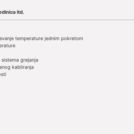
edinica itd.
avanje temperature jednim pokretom
erature
a
 sistema grejanja
anog kabliranja
sti