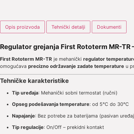
Opis proizvoda
Tehnički detalji
Dokumenti
Regulator grejanja First Rototerm MR-TR 
First Rototerm MR-TR
je mehanički
regulator temperatur
omogućava
precizno održavanje zadate temperature
u pr
Tehničke karakteristike
Tip uređaja
: Mehanički sobni termostat (ručni)
Opseg podešavanja temperature
: od 5°C do 30°C
Napajanje
: Bez potrebe za baterijama (pasivan uređaj
Tip regulacije
: On/Off – prekidni kontakt