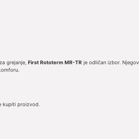
za grejanje,
First Rototerm MR-TR
je odličan izbor. Njego
 komforu.
 kupiti proizvod.