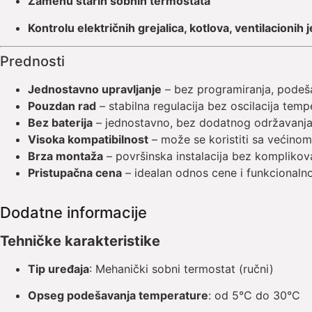
Zamenu starih sobnih termostata
Kontrolu električnih grejalica, kotlova, ventilacionih j
Prednosti
Jednostavno upravljanje
– bez programiranja, podeš
Pouzdan rad
– stabilna regulacija bez oscilacija temp
Bez baterija
– jednostavno, bez dodatnog održavanj
Visoka kompatibilnost
– može se koristiti sa većinom
Brza montaža
– površinska instalacija bez komplikov
Pristupačna cena
– idealan odnos cene i funkcionalno
Dodatne informacije
Tehničke karakteristike
Tip uređaja
: Mehanički sobni termostat (ručni)
Opseg podešavanja temperature
: od 5°C do 30°C