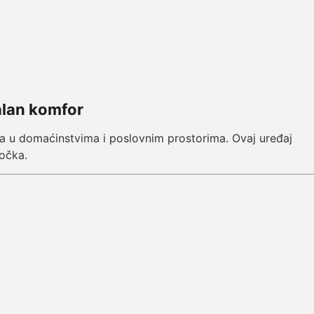
alan komfor
ima u domaćinstvima i poslovnim prostorima. Ovaj uređaj
očka.