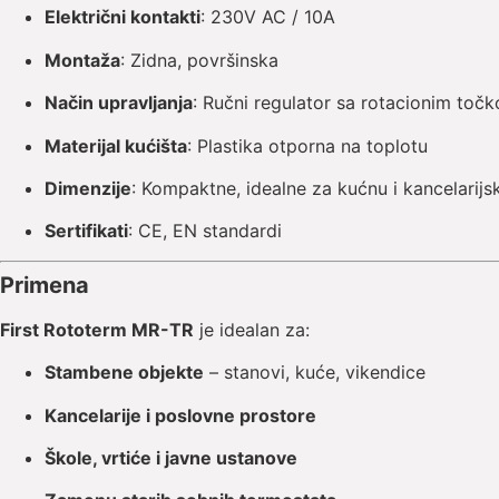
Električni kontakti
: 230V AC / 10A
Montaža
: Zidna, površinska
Način upravljanja
: Ručni regulator sa rotacionim toč
Materijal kućišta
: Plastika otporna na toplotu
Dimenzije
: Kompaktne, idealne za kućnu i kancelarij
Sertifikati
: CE, EN standardi
Primena
First Rototerm MR-TR
je idealan za:
Stambene objekte
– stanovi, kuće, vikendice
Kancelarije i poslovne prostore
Škole, vrtiće i javne ustanove