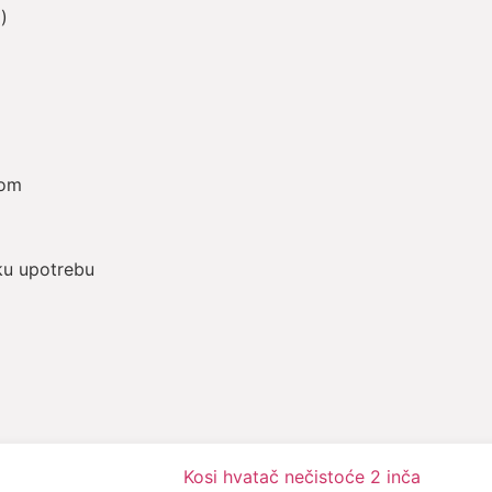
)
kom
sku upotrebu