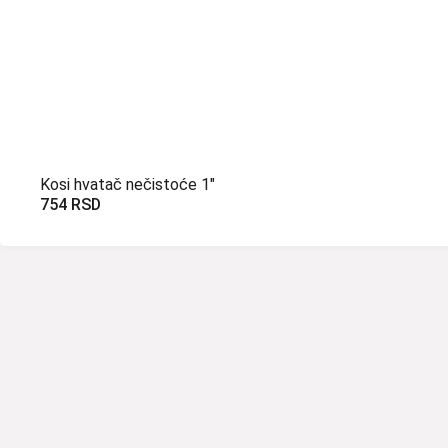
Kosi hvatač nečistoće 1″
754
RSD