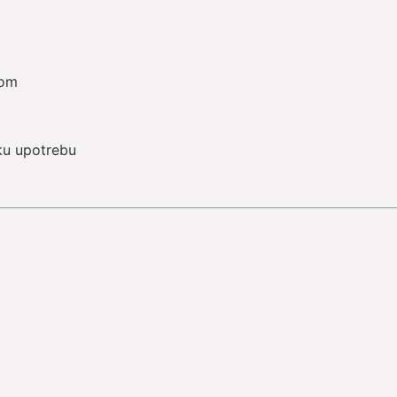
kom
sku upotrebu